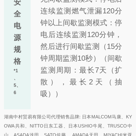
安
连续监测燃气泄漏120分
全
钟以上间
歇监测模式：停
电
电后连续监测120分钟，
源
然后进行间歇监测（15分
规
钟周期监测10秒）（
间歇
格
监测周期：最长7天（扩
*1
、
散），最长2天（抽
5
、
吸））
6
湖南中村贸易有限公司代理销售品牌: 日本MALCOM马康、KY
OWA共和、NITTO日东工器、日本USHIO牛尾、TRUSCO中
山、ASADA浅田、SATO佐藤 、AMADA天田、MIYACHI米亚