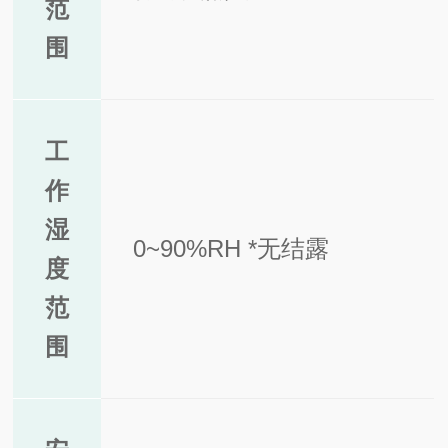
范
围
工
作
湿
0~90%RH *无结露
度
范
围