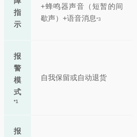
障
+蜂鸣器声音（短暂的间
指
歇声）+语音消息
*
3
示
报
警
自我保留或自动退货
模
式
*
1
报