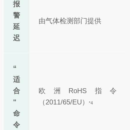
报
警
由气体检测部门提供
延
迟
“
适
合
欧洲RoHS指令
"
（2011/65/EU）
*4
命
令