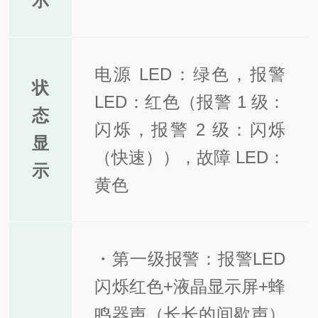
示
电源 LED：绿色，报警
状
LED：红色（报警 1 级：
态
闪烁，报警 2 级：闪烁
显
（快速）），故障 LED：
示
黄色
・第一级报警：报警LED
闪烁红色+液晶显示屏+蜂
鸣器声（长长的间歇声）