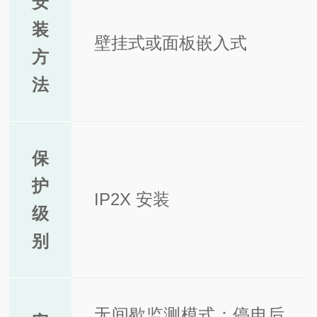
安
装
壁挂式或面板嵌入式
方
法
保
护
IP2X 安装
级
别
无间歇监测模式：停电后