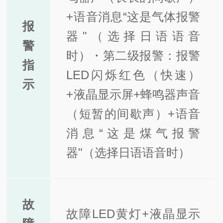
+语音消息“这是气体报警
报
器"（选择日语语音
警
时）
・第二级报警：报警
指
LED闪烁红色（快速）
示
+液晶显示屏+蜂鸣器声音
（短暂的间歇声）+语音
消息“这是煤气报警
器"（选择日语语音时）
故
故障LED黄灯+液晶显示