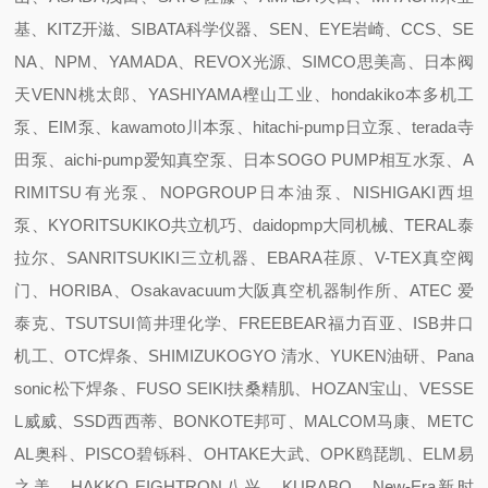
基、KITZ开滋、SIBATA科学仪器、SEN、EYE岩崎、CCS、SE
NA、NPM、YAMADA、REVOX光源、SIMCO思美高、日本阀
天VENN桃太郎、YASHIYAMA樫山工业、hondakiko本多机工
泵、EIM泵、kawamoto川本泵、hitachi-pump日立泵、terada寺
田泵、aichi-pump爱知真空泵、日本SOGO PUMP相互水泵、A
RIMITSU有光泵、NOPGROUP日本油泵、NISHIGAKI西坦
泵、KYORITSUKIKO共立机巧、daidopmp大同机械、TERAL泰
拉尔、SANRITSUKIKI三立机器、EBARA荏原、V-TEX真空阀
门、HORIBA、Osakavacuum大阪真空机器制作所、ATEC 爱
泰克、TSUTSUI筒井理化学、FREEBEAR福力百亚、ISB井口
机工、OTC焊条、SHIMIZUKOGYO 清水、YUKEN油研、Pana
sonic松下焊条、FUSO SEIKI扶桑精肌、HOZAN宝山、VESSE
L威威、SSD西西蒂、BONKOTE邦可、MALCOM马康、METC
AL奥科、PISCO碧铄科、OHTAKE大武、OPK鸥琵凯、ELM易
之美、HAKKO EIGHTRON八兴、KURABO、New-Era新时