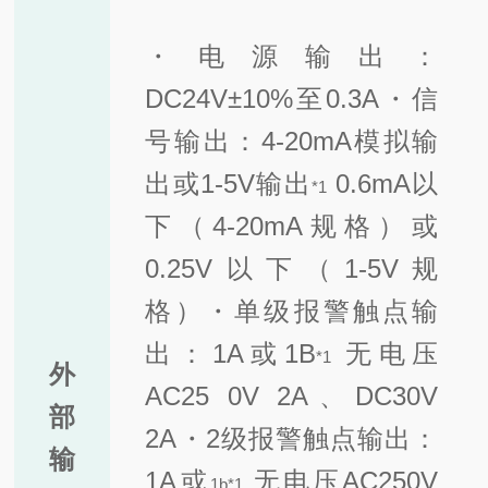
・电源输出：
DC24V±10%至0.3A
・信
号输出：4-20mA模拟输
出或1-5V输出
0.6mA以
*
1
下（4-20mA规格）或
0.25V以下（1-5V规
格）
・单级报警触点输
出：1A或1B
无电压
*1
外
AC25 0V 2A、DC30V
部
2A
・2级报警触点输出：
输
1A或
无电压AC250V
1b*1