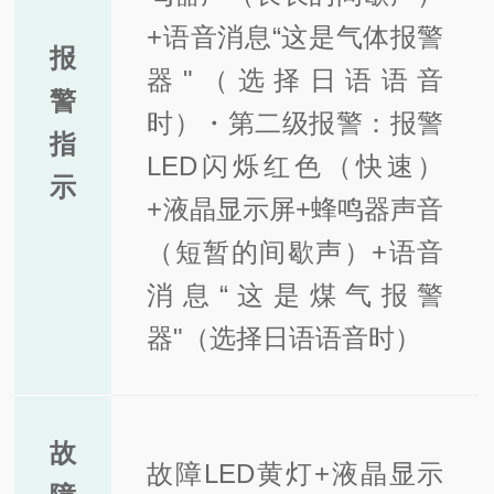
+语音消息“这是气体报警
报
器"（选择日语语音
警
时）
・第二级报警：报警
指
LED闪烁红色（快速）
示
+液晶显示屏+蜂鸣器声音
（短暂的间歇声）+语音
消息“这是煤气报警
器"（选择日语语音时）
故
故障LED黄灯+液晶显示