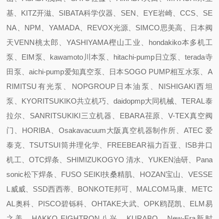
基、KITZ开滋、SIBATA科学仪器、SEN、EYE岩崎、CCS、SE
NA、NPM、YAMADA、REVOX光源、SIMCO思美高、日本阀
天VENN桃太郎、YASHIYAMA樫山工业、hondakiko本多机工
泵、EIM泵、kawamoto川本泵、hitachi-pump日立泵、terada寺
田泵、aichi-pump爱知真空泵、日本SOGO PUMP相互水泵、A
RIMITSU有光泵、NOPGROUP日本油泵、NISHIGAKI西坦
泵、KYORITSUKIKO共立机巧、daidopmp大同机械、TERAL泰
拉尔、SANRITSUKIKI三立机器、EBARA荏原、V-TEX真空阀
门、HORIBA、Osakavacuum大阪真空机器制作所、ATEC 爱
泰克、TSUTSUI筒井理化学、FREEBEAR福力百亚、ISB井口
机工、OTC焊条、SHIMIZUKOGYO 清水、YUKEN油研、Pana
sonic松下焊条、FUSO SEIKI扶桑精肌、HOZAN宝山、VESSE
L威威、SSD西西蒂、BONKOTE邦可、MALCOM马康、METC
AL奥科、PISCO碧铄科、OHTAKE大武、OPK鸥琵凯、ELM易
之美、HAKKO EIGHTRON八兴、KURABO、New-Era新时