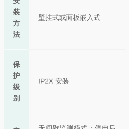
安
装
壁挂式或面板嵌入式
方
法
保
护
IP2X 安装
级
别
无间歇监测模式：停电后