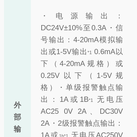
・电源输出：
DC24V±10%至0.3A
・信
号输出：4-20mA模拟输
出或1-5V输出
0.6mA以
*
1
下（4-20mA规格）或
0.25V以下（1-5V规
格）
・单级报警触点输
出：1A或1B
无电压
*1
外
AC25 0V 2A、DC30V
部
2A
・2级报警触点输出：
输
1A或
无电压AC250V
1b*1