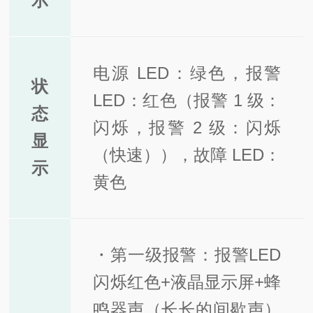
示
电源 LED：绿色，报警
状
LED：红色（报警 1 级：
态
闪烁，报警 2 级：闪烁
显
（快速）），故障 LED：
示
黄色
・第一级报警：报警LED
闪烁红色+液晶显示屏+蜂
鸣器声（长长的间歇声）