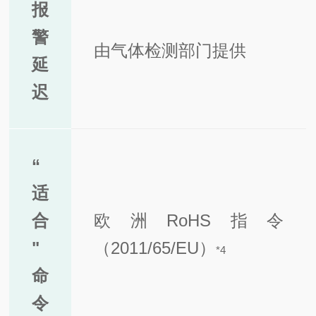
报
警
由气体检测部门提供
延
迟
“
适
合
欧洲RoHS指令
"
（2011/65/EU）
*4
命
令