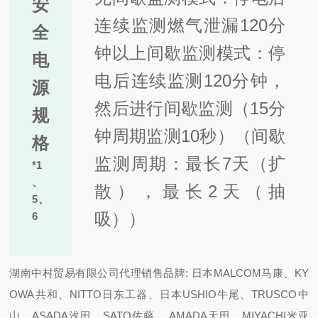
安
连续监测燃气泄漏120分
全
钟以上间
歇监测模式：停
电
电后连续监测120分钟，
源
然后进行间歇监测（15分
规
钟周期监测10秒）（
间歇
格
监测周期：最长7天（扩
*1
、
散），最长2天（抽
5
、
吸））
6
湖南中村贸易有限公司代理销售品牌: 日本MALCOM马康、KY
OWA共和、NITTO日东工器、日本USHIO牛尾、TRUSCO中
山、ASADA浅田、SATO佐藤 、AMADA天田、MIYACHI米亚