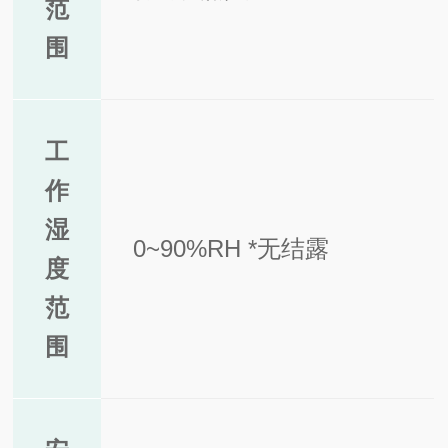
范
围
工
作
湿
0~90%RH *无结露
度
范
围