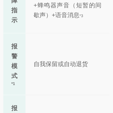
障
+蜂鸣器声音（短暂的间
指
歇声）+语音消息
*
3
示
报
警
自我保留或自动退货
模
式
*
1
报