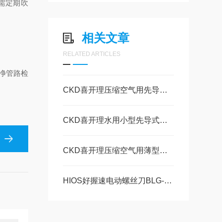
仅需定期吹
相关文章
RELATED ARTICLES
净管路检
CKD喜开理压缩空气用先导式2通电磁阀 EXA・GEXA的特点
CKD喜开理水用小型先导式电磁阀FWD的功能
CKD喜开理压缩空气用薄型先导式 2通电磁阀SP的特点
HIOS好握速电动螺丝刀BLG-4000ZERO1的特点