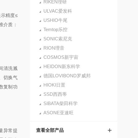
RIKEN理研
ULVAC爱发科
显示精度≤
USHIO牛尾
标准介质：
Temtop乐控
SONIC索尼克
RION理音
COSMOS新宇宙
HEIDON新东科学
间清洗溅
德国LOVIBOND罗威邦
、切换气
HIOKI日置
数复制功
SSD西西蒂
SIBATA柴田科学
ASONE亚速旺
查看全部产品
流量异常提