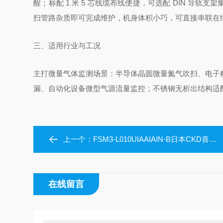
醒；标配 1 米 5 芯线缆布线便捷，可选配 DIN 
扫管路杂质即可完成维护，机身体积小巧，可直接串联在
三、适用行业与工况
主打微量气体监测场景：半导体晶圆微量氮气吹扫、电子
漏、自动化设备微型气源流量监控；不锈钢无析出结构适
上一个：
FSM3-L010UIAAIAIN-B日本CKD喜开理半导体产线吹扫专用流量计
在线留言