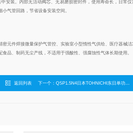
导轨支架集中安装。内部无活动阀芯、无易磨损密封件，使用寿命长，日常
细小气管回路，节省设备安装空间。
精密元件焊接微量保护气管控、实验室小型惰性气供给、医疗器械洁
配食品、制药无尘产线，不适用于强酸性、强腐蚀性气体长期使用。
返回列表
下一个：
QSP1.5N4日本TOHNICHI东日单功能预置式脱跳扭力扳