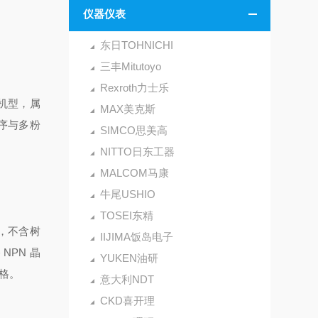
仪器仪表
东日TOHNICHI
三丰Mitutoyo
Rexroth力士乐
量机型，属
MAX美克斯
序与多粉
SIMCO思美高
NITTO日东工器
MALCOM马康
牛尾USHIO
TOSEI东精
路，不含树
IIJIMA饭岛电子
NPN 晶
YUKEN油研
规格。
意大利NDT
CKD喜开理