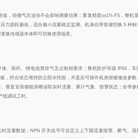
数值，轻微气压波动不会影响测量结果；重复精度≤±1% FS，整机
，管路压力损耗极低，适合极小流量稳定监测。机身自带按键切换 5 种
无需更换传感器本体即可切换使用场景。
体、医药、锂电池禁排气无尘制程要求；整机防护等级 IP65，车
盖板，闭合状态维持防尘防水性能，开盖后可操作机身按键修改参数
横向、垂直安装都能清晰读取实时流量、累计气量、报警状态；自带参
产线调试工时。
 采集实时流量数据；NPN 开关信号可自定义上下限流量报警、断气、