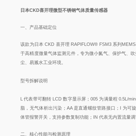
日本CKD喜开理微型不锈钢气体质量传感器
一、产品基础定位
该款为日本 CKD 喜开理 RAPIFLOW® FSM3 系列
MEM
于高精度微量气体监测元件，专为微小氮气、保护气、吹扫
尘、易溅水工业环境。
型号拆解说明
L 代表带可翻转 LCD 数字显示屏；005 为满量程 0.5L
脂，无气体析出污染；AA 是直通螺纹管路接口；I 为可旋转液
体管报警开关，支持参数复制功能；IN 代表无内置流量调节针阀
二、核心性能与检测原理