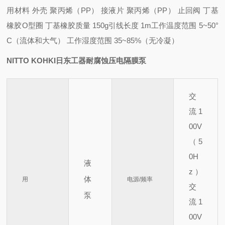
用
材料 外壳 聚丙烯（PP） 接液
片 聚丙烯（PP） 止回
阀 丁基
橡胶
O型圈 丁基橡胶
质量 150g
引线长度 1m
工作温度范围 5~50°
C（流体和大气） 工作
湿度范围 35~85%（无冷凝）
NITTO KOHKI日东工器耐腐蚀压电隔膜泵
交
流 1
00V
（5
0H
液
z）
体
用
电源/频率
交
泵
流 1
00V