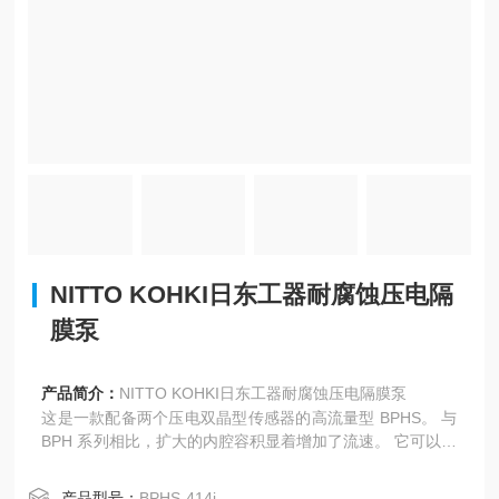
NITTO KOHKI日东工器耐腐蚀压电隔
膜泵
产品简介：
NITTO KOHKI日东工器耐腐蚀压电隔膜泵
这是一款配备两个压电双晶型传感器的高流量型 BPHS。 与
BPH 系列相比，扩大的内腔容积显着增加了流速。 它可以直
接由市电（AC100V，50/60Hz）驱动，脉动低，流量控制方
便。 它消耗的功率非常少，并且不会产生电磁噪声。
产品型号：
BPHS-414i