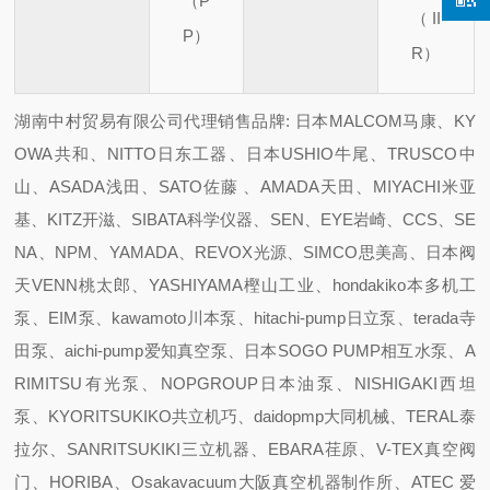
（P
（II
P）
R）
湖南中村贸易有限公司代理销售品牌: 日本MALCOM马康、KY
OWA共和、NITTO日东工器、日本USHIO牛尾、TRUSCO中
山、ASADA浅田、SATO佐藤 、AMADA天田、MIYACHI米亚
基、KITZ开滋、SIBATA科学仪器、SEN、EYE岩崎、CCS、SE
NA、NPM、YAMADA、REVOX光源、SIMCO思美高、日本阀
天VENN桃太郎、YASHIYAMA樫山工业、hondakiko本多机工
泵、EIM泵、kawamoto川本泵、hitachi-pump日立泵、terada寺
田泵、aichi-pump爱知真空泵、日本SOGO PUMP相互水泵、A
RIMITSU有光泵、NOPGROUP日本油泵、NISHIGAKI西坦
泵、KYORITSUKIKO共立机巧、daidopmp大同机械、TERAL泰
拉尔、SANRITSUKIKI三立机器、EBARA荏原、V-TEX真空阀
门、HORIBA、Osakavacuum大阪真空机器制作所、ATEC 爱