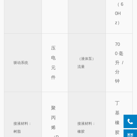
（6
0H
z）
70
压
0
毫
电
（液体泵）
升/
驱动系统
流量
元
分
件
钟
丁
聚
基
丙
橡
接液材料：
接液材料：
烯
树脂
橡胶
胶