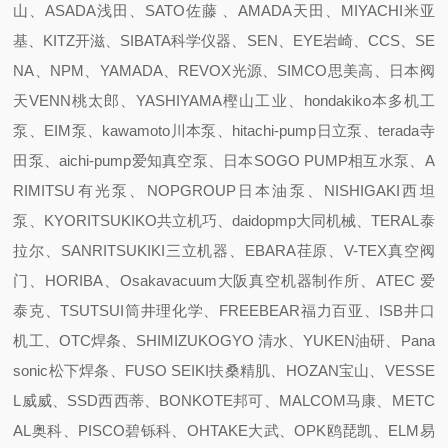
山、ASADA浅田、SATO佐藤 、AMADA天田、MIYACHI米亚
基、KITZ开滋、SIBATA科学仪器、SEN、EYE岩崎、CCS、SE
NA、NPM、YAMADA、REVOX光源、SIMCO思美高、日本阀
天VENN桃太郎、YASHIYAMA樫山工业、hondakiko本多机工
泵、EIM泵、kawamoto川本泵、hitachi-pump日立泵、terada寺
田泵、aichi-pump爱知真空泵、日本SOGO PUMP相互水泵、A
RIMITSU有光泵、NOPGROUP日本油泵、NISHIGAKI西坦
泵、KYORITSUKIKO共立机巧、daidopmp大同机械、TERAL泰
拉尔、SANRITSUKIKI三立机器、EBARA荏原、V-TEX真空阀
门、HORIBA、Osakavacuum大阪真空机器制作所、ATEC 爱
泰克、TSUTSUI筒井理化学、FREEBEAR福力百亚、ISB井口
机工、OTC焊条、SHIMIZUKOGYO 清水、YUKEN油研、Pana
sonic松下焊条、FUSO SEIKI扶桑精肌、HOZAN宝山、VESSE
L威威、SSD西西蒂、BONKOTE邦可、MALCOM马康、METC
AL奥科、PISCO碧铄科、OHTAKE大武、OPK鸥琵凯、ELM易