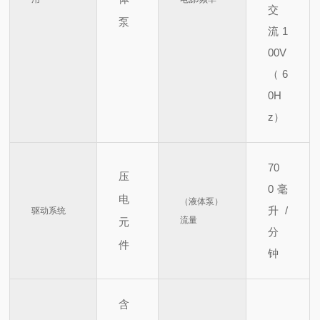
交
泵
流 1
00V
（6
0H
z）
70
压
0
毫
电
（液体泵）
升/
驱动系统
流量
元
分
件
钟
含