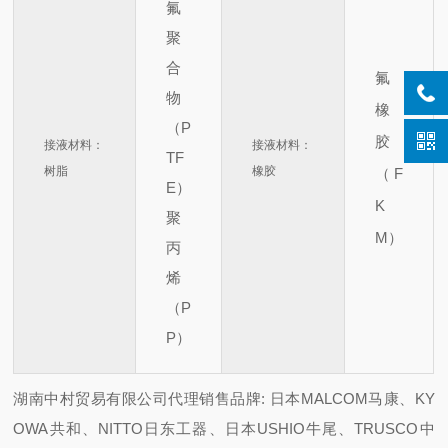
氟
聚
合
氟
物
橡
（P
胶
接液材料：
接液材料：
TF
树脂
橡胶
（F
E）
K
聚
M）
丙
烯
（P
P）
湖南中村贸易有限公司代理销售品牌: 日本MALCOM马康、KY
OWA共和、NITTO日东工器、日本USHIO牛尾、TRUSCO中