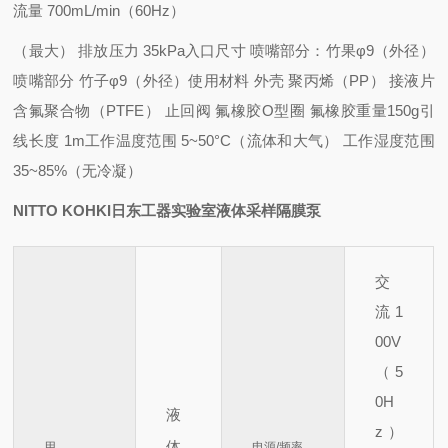
流量 700mL/min（60Hz）
（最大） 排放压力 35kPa
入口尺寸 喷嘴部分：竹果φ9（外径）
喷嘴部分 竹子φ9（外径）
使用
材料 外壳 聚丙烯（PP） 接液
片
含氟聚合物（PTFE） 止回
阀 氟橡胶
O型圈 氟橡胶
重量150g
引
线长度 1m
工作温度范围 5~50°C（流体和大气） 工作
湿度范围
35~85%（无冷凝）
NITTO KOHKI日东工器实验室液体采样隔膜泵
交
流 1
00V
（5
0H
液
z）
体
用
电源/频率