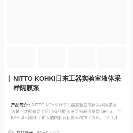
NITTO KOHKI日东工器实验室液体采
样隔膜泵
产品简介：
NITTO KOHKI日东工器实验室液体采样隔膜泵
这是一款配备两个压电双晶型传感器的高流量型 BPHS。 与
BPH 系列相比，扩大的内腔容积显着增加了流速。 它可以直
接由市电（AC100V，50/60Hz）驱动，脉动低，流量控制方
便。 它消耗的功率非常少，并且不会产生电磁噪声。
产品型号：
BPHS-414G