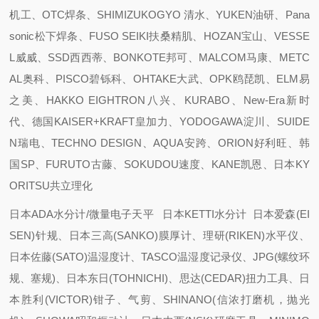
机工、OTC焊条、SHIMIZUKOGYO 清水、YUKEN油研、Pana
sonic松下焊条、FUSO SEIKI扶桑精肌、HOZAN宝山、VESSE
L威威、SSD西西蒂、BONKOTE邦可、MALCOM马康、METC
AL奥科、PISCO碧铄科、OHTAKE大武、OPK鸥琵凯、ELM易
之美、HAKKO EIGHTRON八兴、KURABO、New-Era新时
代、德国KAISER+KRAFT皇加力、YODOGAWA淀川、SUIDE
N瑞电、TECHNO DESIGN、AQUA安跨、ORION好利旺、韩
国SP、FURUTO古藤、SOKUDOU速度、KANE凯恩、日本KY
ORITSU共立理化
日本ADA水分计/微量电子天平 日本KETTI水分计 日本爱森(EI
SEN)针规、日本三高(SANKO)膜厚计、理研(RIKEN)水平仪、
日本佐藤(SATO)温湿度计、TASCO温湿度记录仪、JPG(螺纹环
规、塞规)、日本东日(TOHNICHI)、思达(CEDAR)扭力工具、日
本胜利(VICTOR)钳子、气剪、SHINANO(信浓打磨机，抛光