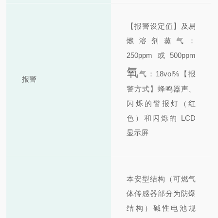
【报警设定值】
及易
燃溶剂蒸气：
250ppm或500ppm
氧
气：18vol%
【报
报警
警方式】
蜂鸣器声、
闪烁的警报灯（红
色）和闪烁的 LCD
显示屏
本安型结构（可燃气
体传感器部分为防爆
结构）
碱性电池规