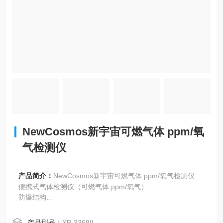
NewCosmos新宇宙可燃气体 ppm/氧
气检测仪
产品简介：
NewCosmos新宇宙可燃气体 ppm/氧气检测仪
便携式气体检测仪（可燃气体 ppm/氧气）
防爆结构
配备蓝牙，可以使用智能手机和平板电脑专用应用程序显示
浓度/趋势图。 此外，还可以设置自动电子邮件，在发生气体
产品型号：
XP-3368II