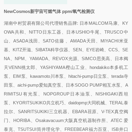
NewCosmos新宇宙可燃气体 ppm/氧气检测仪
湖南中村贸易有限公司代理销售品牌: 日本MALCOM马康、KY
OWA共和、NITTO日东工器、日本USHIO牛尾、TRUSCO中
山、ASADA浅田、SATO佐藤 、AMADA天田、MIYACHI米亚
基、KITZ开滋、SIBATA科学仪器、SEN、EYE岩崎、CCS、SE
NA、NPM、YAMADA、REVOX光源、SIMCO思美高、日本阀
天VENN桃太郎、YASHIYAMA樫山工业、hondakiko本多机工
泵、EIM泵、kawamoto川本泵、hitachi-pump日立泵、terada寺
田泵、aichi-pump爱知真空泵、日本SOGO PUMP相互水泵、A
RIMITSU有光泵、NOPGROUP日本油泵、NISHIGAKI西坦
泵、KYORITSUKIKO共立机巧、daidopmp大同机械、TERAL泰
拉尔、SANRITSUKIKI三立机器、EBARA荏原、V-TEX真空阀
门、HORIBA、Osakavacuum大阪真空机器制作所、ATEC 爱
泰克、TSUTSUI筒井理化学、FREEBEAR福力百亚、ISB井口