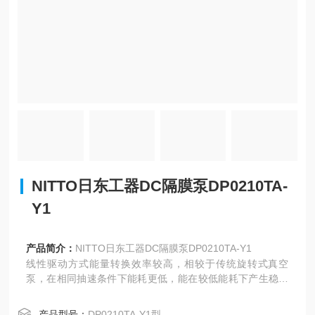
NITTO日东工器DC隔膜泵DP0210TA-
Y1
产品简介：
NITTO日东工器DC隔膜泵DP0210TA-Y1
线性驱动方式能量转换效率较高，相较于传统旋转式真空
泵，在相同抽速条件下能耗更低，能在较低能耗下产生稳定
的真空度，符合节能减排要求。
产品型号：
DP0210TA-Y1型