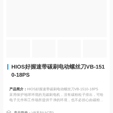
HIOS好握速带碳刷电动螺丝刀VB-151
0-18PS
产品简介：
HIOS好握速带碳刷电动螺丝刀VB-1510-18PS
采用保护地球环境的无碳刷电机，没有碳粉粒子排出，可给
电子元件和工作场所提供干净的环境，也不必担心由碳粉料
子引起的漏电；能长时间保持高精度扭矩，实现稳定的螺丝
拧装品质；消除了由易耗品磨耗引起的螺丝刀运作不良以及
产品型号：
VB系列(AC型)