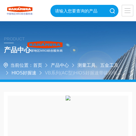
PRODUCT
产品中心
当前位置：
首页
产品中心
测量工具、五金工具
HIOS好握速
VB系列(AC型)HIOS好握速带碳刷电动
螺丝刀VB-1510-18PS