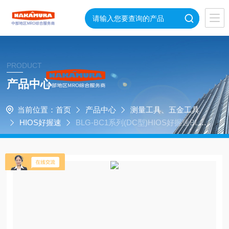
PRODUCT
产品中心
当前位置：
首页
产品中心
测量工具、五金工具
HIOS好握速
BLG-BC1系列(DC型)HIOS好握速BLG-
4000BC1无碳刷电动螺丝刀