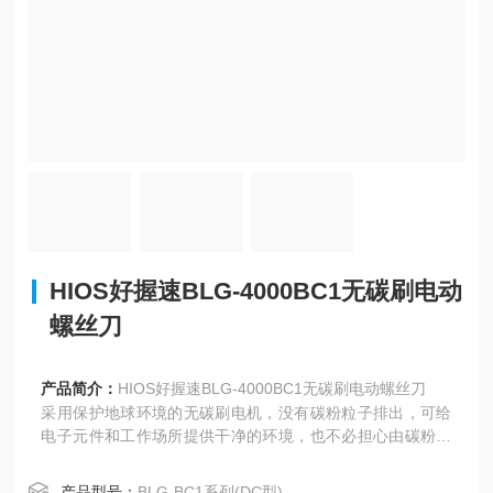
HIOS好握速BLG-4000BC1无碳刷电动
螺丝刀
产品简介：
HIOS好握速BLG-4000BC1无碳刷电动螺丝刀
采用保护地球环境的无碳刷电机，没有碳粉粒子排出，可给
电子元件和工作场所提供干净的环境，也不必担心由碳粉料
子引起的漏电；能长时间保持高精度扭矩，实现稳定的螺丝
拧装品质；消除了由易耗品磨耗引起的螺丝刀运作不良以及
产品型号：
BLG-BC1系列(DC型)