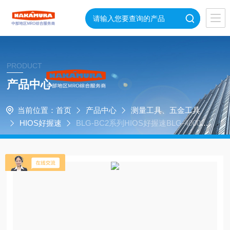
PRODUCT
产品中心
当前位置：
首页
产品中心
测量工具、五金工具
HIOS好握速
BLG-BC2系列HIOS好握速BLG-4000B
C2-LT电动螺丝刀无碳刷