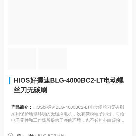
HIOS好握速BLG-4000BC2-LT电动螺
丝刀无碳刷
产品简介：
HIOS好握速BLG-4000BC2-LT电动螺丝刀无碳刷
采用保护地球环境的无碳刷电机，没有碳粉粒子排出，可给
电子元件和工作场所提供干净的环境，也不必担心由碳粉料
子引起的漏电；能长时间保持高精度扭矩，实现稳定的螺丝
拧装品质；消除了由易耗品磨耗引起的螺丝刀运作不良以及
产品型号：
BLG-BC2系列