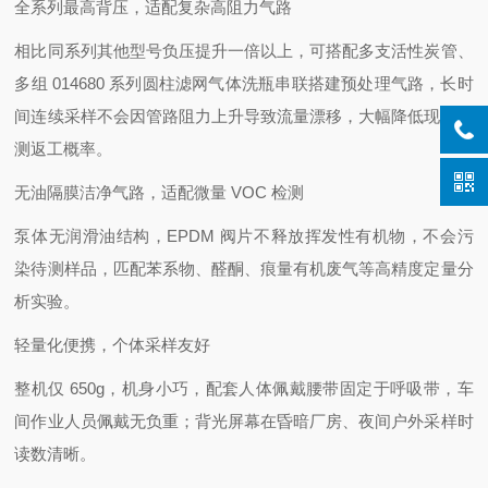
全系列最高背压，适配复杂高阻力气路
相比同系列其他型号负压提升一倍以上，可搭配多支活性炭管、
多组 014680 系列圆柱滤网气体洗瓶串联搭建预处理气路，长时
间连续采样不会因管路阻力上升导致流量漂移，大幅降低现场复
测返工概率。
无油隔膜洁净气路，适配微量 VOC 检测
泵体无润滑油结构，EPDM 阀片不释放挥发性有机物，不会污
染待测样品，匹配苯系物、醛酮、痕量有机废气等高精度定量分
析实验。
轻量化便携，个体采样友好
整机仅 650g，机身小巧，配套人体佩戴腰带固定于呼吸带，车
间作业人员佩戴无负重；背光屏幕在昏暗厂房、夜间户外采样时
读数清晰。