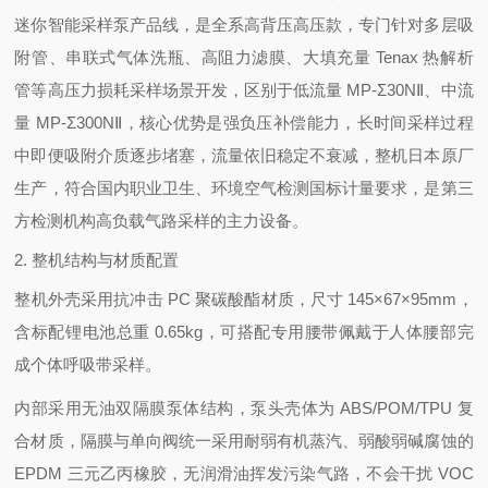
迷你智能采样泵产品线，是全系
高背压高压款
，专门针对多层吸
附管、串联式气体洗瓶、高阻力滤膜、大填充量 Tenax 热解析
管等高压力损耗采样场景开发，区别于低流量 MP-Σ30NⅡ、中流
量 MP-Σ300NⅡ，核心优势是强负压补偿能力，长时间采样过程
中即便吸附介质逐步堵塞，流量依旧稳定不衰减，整机日本原厂
生产，符合国内职业卫生、环境空气检测国标计量要求，是第三
方检测机构高负载气路采样的主力设备。
2. 整机结构与材质配置
整机外壳采用抗冲击 PC 聚碳酸酯材质，尺寸 145×67×95mm，
含标配锂电池总重 0.65kg，可搭配专用腰带佩戴于人体腰部完
成个体呼吸带采样。
内部采用无油双隔膜泵体结构，泵头壳体为 ABS/POM/TPU 复
合材质，隔膜与单向阀统一采用耐弱有机蒸汽、弱酸弱碱腐蚀的
EPDM 三元乙丙橡胶，无润滑油挥发污染气路，不会干扰 VOC