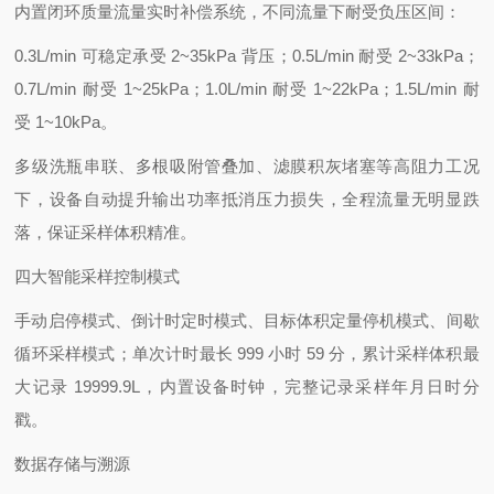
内置闭环质量流量实时补偿系统，不同流量下耐受负压区间：
0.3L/min 可稳定承受 2~35kPa 背压；0.5L/min 耐受 2~33kPa；
0.7L/min 耐受 1~25kPa；1.0L/min 耐受 1~22kPa；1.5L/min 耐
受 1~10kPa。
多级洗瓶串联、多根吸附管叠加、滤膜积灰堵塞等高阻力工况
下，设备自动提升输出功率抵消压力损失，全程流量无明显跌
落，保证采样体积精准。
四大智能采样控制模式
手动启停模式、倒计时定时模式、目标体积定量停机模式、间歇
循环采样模式；单次计时最长 999 小时 59 分，累计采样体积最
大记录 19999.9L，内置设备时钟，完整记录采样年月日时分
戳。
数据存储与溯源