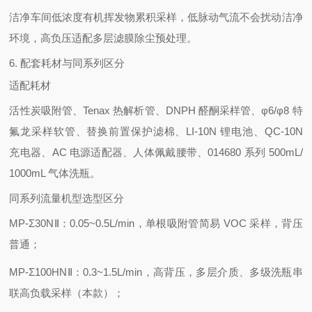
洁净车间低浓度有机挥发物累积采样，低脉动气流不会扰动洁净
环境，高负压适配多层滤膜除尘预处理。
6. 配套耗材与同系列区分
适配耗材
活性炭吸附管、Tenax 热解析管、DNPH 醛酮采样管、φ6/φ8 特
氟龙采样软管、替换前置保护滤棉、LI-10N 锂电池、QC-10N
充电器、AC 电源适配器、人体佩戴腰带、014680 系列 500mL/
1000mL 气体洗瓶。
同系列流量机型选型区分
MP-Σ30NⅡ：0.05~0.5L/min，单根吸附管简易 VOC 采样，背压
普通；
MP-Σ100HNⅡ：0.3~1.5L/min，高背压，多层介质、多级洗瓶串
联高负载采样（本款）；