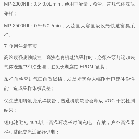
MP-Σ300NⅡ：0.3~3.0L/min，通用中流量，粉尘、常规气体洗瓶
采样；
MP-Σ500NⅡ：0.5~5.0L/min，大流量大容量吸收瓶快速富集采
样。
7. 使用注意事项
高浓度强腐蚀酸性、高沸点有机蒸汽采样时，必须在泵前端加装
气体洗瓶中和预处理，避免长期腐蚀 EPDM 隔膜；
采样前检查进气口前置滤棉，发黑堵塞会大幅削弱恒流补偿性
能，造成采样体积误差；
优先选用特氟龙采样软管，普通橡胶软管会释放 VOC 干扰检测
结果；
锂电池避免 40℃以上高温环境长时间充电、存放，户外高温采
样可搭配交流适配器供电；