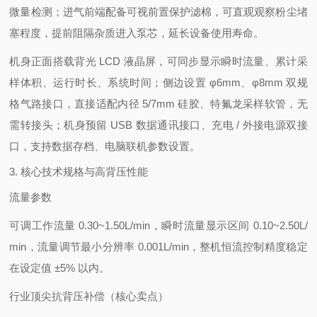
微量检测；进气前端配备可视前置保护滤棉，可直观观察粉尘堵
塞程度，提前阻隔杂质进入泵芯，延长设备使用寿命。
机身正面搭载背光 LCD 液晶屏，可同步显示瞬时流量、累计采
样体积、运行时长、系统时间；侧边设置 φ6mm、φ8mm 双规
格气路接口，直接适配内径 5/7mm 硅胶、特氟龙采样软管，无
需转接头；机身预留 USB 数据通讯接口、充电 / 外接电源双接
口，支持数据存档、电脑联机参数设置。
3. 核心技术规格与高背压性能
流量参数
可调工作流量 0.30~1.50L/min，瞬时流量显示区间 0.10~2.50L/
min，流量调节最小分辨率 0.001L/min，整机恒流控制精度稳定
在设定值 ±5% 以内。
行业顶尖抗背压补偿（核心卖点）