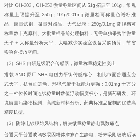
对比 GH-202，GH-252 微量称量区间从 51g 拓展至 101g，常规
称量上限提升至 250g；101g/0.01mg 微量档可称量色谱标准
品、痕量试剂、微量对照品、大气滤膜；250g/0.1mg 常规档可
称量数十克原料、大批量样品前处理物料，无需单独采购半微量
天平 + 大称量分析天平，大幅减少实验室设备采购预算，节省
实验台摆放空间。
（2）SHS 自研超级混合传感器，微量称量稳定性突出
搭载 AND 原厂 SHS 电磁力平衡传感核心，相比市面普通应变
式天平，抗台面震动、环境气流干扰能力更强；0.01mg 十万分
之一档位长时间连续称量时数值浮动幅度极小，是新药研发、环
境痕量污染物检测、高纯新材料分析、药典标准品配制的优选高
精度机型。
（3）防静电镀膜防风结构，解决微量称量静电飘数痛点
普通天平普通玻璃极易因粉体摩擦产生静电，粉末吸附玻璃后读