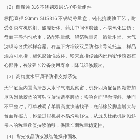
（2）耐腐蚀 316 不锈钢双层防护称量组件
标配直径 90mm SUS316 不锈钢称量盘，钝化抗腐蚀工艺，耐
受各类有机试剂、酸碱粉体、药用中间体腐蚀，不易氧化生锈；
盘面平整均匀承重，适配称量纸、铝箔称量舟、微量坩埚、大气
滤膜等各类试样容器。秤盘下方增设双层防溢出导流托盘，样品
洒落可承接，避免腐蚀性液体、粉末直接侵蚀内部精密传感器核
心部件，有效延长设备使用寿命，降低维修频次。
（3）高精度水平调平防滑支撑系统
天平底座内置高清放大水平气泡观察窗，机身四角配备四颗带加
厚防滑橡胶垫的可独立旋转调平脚垫；实验台面轻微倾斜、地面
不平整时，可单独调节单脚高度快速找平；底部橡胶脚垫增大与
台面摩擦力，称量过程机身不易滑动移位，从源头杜绝机身倾斜
带来的称量数值持续偏移，保障长期称量稳定性。
（4）背光液晶防泼溅智能操作面板