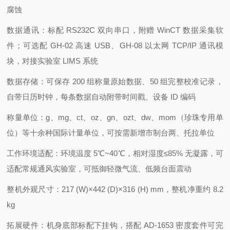
腐蚀
数据通讯：标配 RS232C 双向串口，附赠 WinCT 数据采集软
件；可选配 GH-02 高速 USB、GH-08 以太网 TCP/IP 通讯模
块，对接实验室 LIMS 系统
数据存储：可保存 200 组称量原始数据、50 组完整校准记录，
自带日历时钟，每条数据自动附带时间戳、设备 ID 编码
称量单位：g、mg、ct、oz、gn、ozt、dw、mom（珍珠专用单
位）等十余种国际计量单位，可按需新增市制台两、托拉单位
工作环境适配：环境温度 5℃~40℃，相对湿度≤85% 无凝露，可
适配常规通风实验室，可抵御轻微气流、低频台面震动
整机外观尺寸：217 (W)×442 (D)×316 (H) mm，整机净重约 8.2
kg
拓展硬件：机身底部标配下挂钩，搭配 AD-1653 密度套件可完