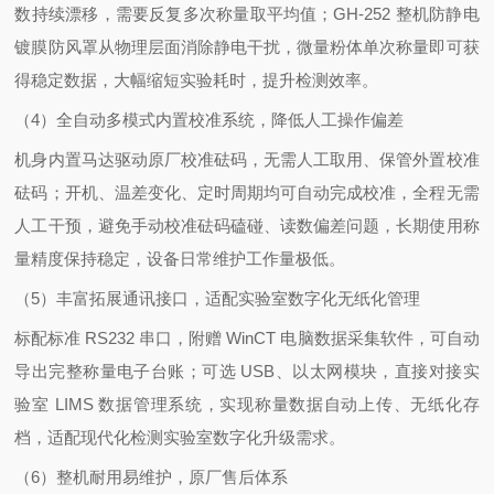
数持续漂移，需要反复多次称量取平均值；GH-252 整机防静电
镀膜防风罩从物理层面消除静电干扰，微量粉体单次称量即可获
得稳定数据，大幅缩短实验耗时，提升检测效率。
（4）全自动多模式内置校准系统，降低人工操作偏差
机身内置马达驱动原厂校准砝码，无需人工取用、保管外置校准
砝码；开机、温差变化、定时周期均可自动完成校准，全程无需
人工干预，避免手动校准砝码磕碰、读数偏差问题，长期使用称
量精度保持稳定，设备日常维护工作量极低。
（5）丰富拓展通讯接口，适配实验室数字化无纸化管理
标配标准 RS232 串口，附赠 WinCT 电脑数据采集软件，可自动
导出完整称量电子台账；可选 USB、以太网模块，直接对接实
验室 LIMS 数据管理系统，实现称量数据自动上传、无纸化存
档，适配现代化检测实验室数字化升级需求。
（6）整机耐用易维护，原厂售后体系