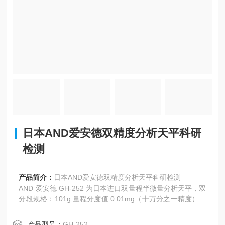
日本AND爱安德双精度分析天平科研
检测
产品简介：
日本AND爱安德双精度分析天平科研检测
AND 爱安德 GH-252 为日本进口双量程半微量分析天平，双
分段规格：101g 量程分度值 0.01mg（十万分之一精度）、
250g 量程分度值 0.1mg（万分之一精度），内置马达驱动
全自动多模式内校系统，搭配防静电镀膜玻璃防风罩，可消
产品型号：
GH-252