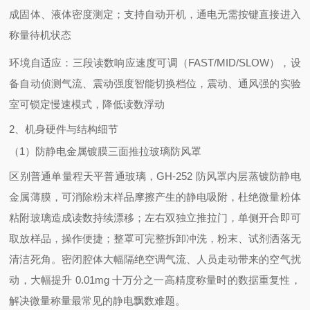
成固体、液体密度测定；支持自动开机，通电无需按键直接进入
称量待机状态
环境自适应：三段读数响应速度可调（FAST/MID/SLOW），设
备自动侦测气流、震动强度智能切换档位，震动、通风强的实验
室可锁定慢速模式，降低读数浮动
2、机身硬件与结构细节
（1）防静电金属镀膜三面推拉玻璃防风罩
区别普通单量程天平普通玻璃，GH-252 防风罩内层蒸镀防静电
金属薄膜，可消除粉末样品摩擦产生的静电吸附，杜绝微量粉体
粘附玻璃造成读数持续漂移；左右双独立推拉门，单侧开合即可
取放样品，操作便捷；整罩可完整拆卸冲洗，粉末、试剂洒落无
清洁死角。密闭腔体大幅隔绝空调气流、人员走动带来的空气扰
动，大幅提升 0.01mg 十万分之一高精度称量时的数据重复性，
解决微量称量最常见的静电飘数难题。