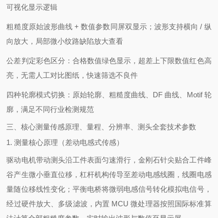
可视化显示逻辑
粗糙度原始波形曲线 + 数值参数同屏双显示；波形支持横向 / 纵
向放大，局部微小纹路缺陷放大查看
公差判定彩色区分：合格数值绿色显示，超差上下限数值红色高
亮，无需人工对比图纸，快速筛选不良件
四种轮廓模式切换：原始轮廓、粗糙度曲线、DF 曲线、Motif 轮
廓，满足不同行业检测规范
三、核心测量传感原理、量程、分辨率、测头全套技术参数
1. 测量核心原理（差动电感式传感）
驱动电机带动测头沿工件表面匀速滑行，金刚石针尖贴合工件峰
谷产生微小垂直位移，杠杆机构传导至差动电感线圈，线圈电感
量随位移线性变化；平衡电桥将微弱电感信号转化模拟电信号，
经过硬件放大、多级滤波，内置 MCU 微处理器按照国际标准算