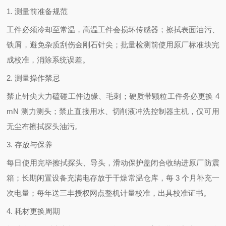
1. 测量前准备规范
工件必须冷却至常温，高温工件会损坏传感器；擦拭表面油污、
铁屑，避免杂质刮伤金刚石针尖；批量检测前使用原厂标准块完
成校准，消除系统误差。
2. 测量操作禁忌
禁止针尖大力磕碰工件边缘、毛刺；硬质带颗粒工件务必更换 4
mN 测力测头；禁止直接用水、切削液冲洗控制器主机，仅可用
无尘布擦拭探头油污。
3. 存放与保养
每日使用完毕擦拭探头、导头，滑动保护盖闭合收纳进原厂防震
箱；长期闲置设备充满电存放于干燥常温仓库，每 3 个月补充一
次电量；每年送三丰授权网点整机计量校准，出具校准证书。
4. 耗材更换周期