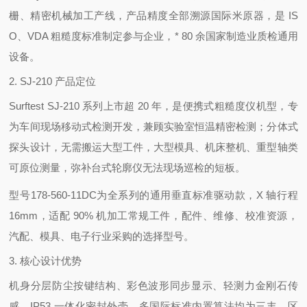
栅、精密机械加工产线，产品精度全部溯源国际米原器，是 IS
O、VDA 粗糙度标准制定参与企业，* 80 余国家制造业质检通用
设备。
2. SJ-210 产品定位
Surftest SJ-210 系列上市超 20 年，是便携式粗糙度仪机型，专
为
车间现场移动式检测
开发，兼顾实验室恒温精密检测；分体式
探头设计，无需搬运大型工件，大型模具、机床整机、重型轴类
可原位测量，弥补台式轮廓仪无法现场巡检的短板。
型号
178-560-11DC
为全系列的通用垂直标准驱动款，X 轴行程
16mm，适配 90% 机加工常规工件，配件、维修、校准资源，
汽配、模具、电子行业采购的选择型号。
3. 核心设计优势
机身分层防尘按键结构、彩色波形同步显示、轻测力金刚石传
感、IP53 一体化密封外壳、多国际标准内置算法均为三丰，区