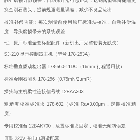
触针磨损计数预警：自动累计滑行总距离，达到阈值弹窗提醒更
换金刚石测头，提前规避测量误差，减少不良品流出
校准补偿功能：每次测量前使用原厂标准块校准，自动补偿温
度、导头磨损带来的系统误差
七、原厂标准全套标配配件（新机出厂完整套装无缺失）
SJ-210 显示控制器主机（型号 178-253A）
标准垂直驱动检出器 178-560-11DC（16mm 行程通用款）
标准金刚石测头 178-296（0.75mN/2μmR）
探头与主机柔性连接信号线 12BAA303
粗糙度校准标准块 178-602（标准 Ra=3.00μm，定期校准精
度）
专用校准台 12BAK700，放置标准块固定，校准无倾斜误差
原装 220V 充电电源适配器