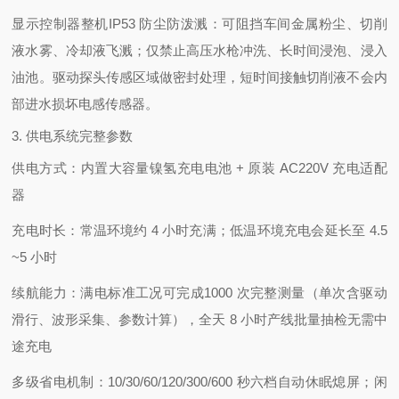
显示控制器整机
IP53 防尘防泼溅
：可阻挡车间金属粉尘、切削
液水雾、冷却液飞溅；仅禁止高压水枪冲洗、长时间浸泡、浸入
油池。驱动探头传感区域做密封处理，短时间接触切削液不会内
部进水损坏电感传感器。
3. 供电系统完整参数
供电方式：内置大容量镍氢充电电池 + 原装 AC220V 充电适配
器
充电时长：常温环境约 4 小时充满；低温环境充电会延长至 4.5
~5 小时
续航能力：满电标准工况可完成
1000 次完整测量
（单次含驱动
滑行、波形采集、参数计算），全天 8 小时产线批量抽检无需中
途充电
多级省电机制：10/30/60/120/300/600 秒六档自动休眠熄屏；闲