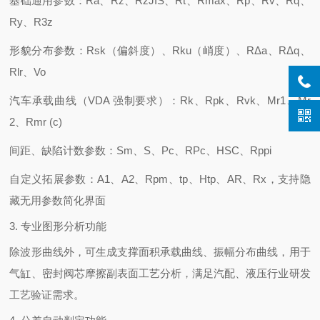
基础通用参数：Ra、Rz、RzJIS、Rt、Rmax、Rp、Rv、Rq、
Ry、R3z
形貌分布参数：Rsk（偏斜度）、Rku（峭度）、RΔa、RΔq、
Rlr、Vo
汽车承载曲线（VDA 强制要求）：Rk、Rpk、Rvk、Mr1、Mr
2、Rmr (c)
间距、缺陷计数参数：Sm、S、Pc、RPc、HSC、Rppi
自定义拓展参数：A1、A2、Rpm、tp、Htp、AR、Rx，支持隐
藏无用参数简化界面
3. 专业图形分析功能
除波形曲线外，可生成
支撑面积承载曲线、振幅分布曲线
，用于
气缸、密封阀芯摩擦副表面工艺分析，满足汽配、液压行业研发
工艺验证需求。