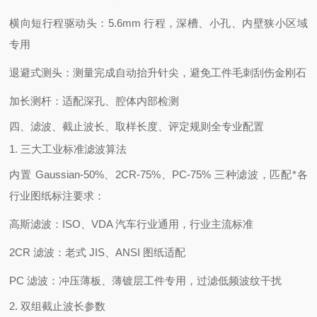
横向短行程驱动头：5.6mm 行程，深槽、小孔、内壁狭小区域
专用
退避式测头：测量完成自动抬升针尖，避免工件毛刺刮伤金刚石
加长测杆：适配深孔、腔体内部检测
四、滤波、截止波长、取样长度、评定规则全专业配置
1. 三大工业标准滤波算法
内置 Gaussian-50%、2CR-75%、PC-75% 三种滤波，匹配*各
行业图纸标注要求：
高斯滤波：ISO、VDA 汽车行业通用，行业主流标准
2CR 滤波：老式 JIS、ANSI 图纸适配
PC 滤波：冲压薄板、薄镀层工件专用，过滤低频波纹干扰
2. 双组截止波长参数