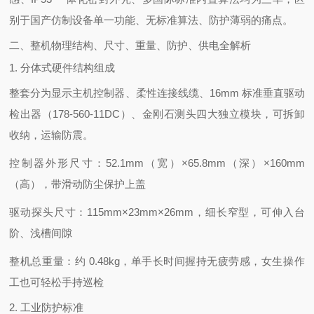
别于国产仿制设备单一功能、无标准算法、防护薄弱的痛点。
二、整机物理结构、尺寸、重量、防护、供电全解析
1. 分体式硬件结构组成
整套分为
显示主机控制器
、
柔性连接线缆
、
16mm 标准垂直驱动
检出器（178-560-11DC）
、
金刚石测头
四大独立模块，可拆卸
收纳，运输防震。
控制器外形尺寸：52.1mm（宽）×65.8mm（深）×160mm
（高），带滑动防尘保护上盖
驱动探头尺寸：115mm×23mm×26mm，细长窄型，可伸入台
阶、浅槽间隙
整机总重量：约 0.48kg，单手长时间握持无疲劳感，女生操作
工也可轻松手持巡检
2. 工业防护标准