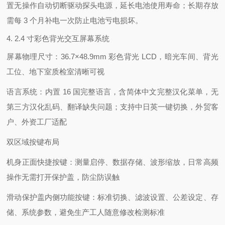
置无操作自动切断驱动探头电源，延长电池使用寿命；长期存放
需每 3 个月补电一次防止电池亏电损坏。
4. 2.4 寸彩色背光交互屏幕系统
屏幕物理尺寸：36.7×48.9mm 彩色背光 LCD，暗光车间、背光
工位、地下室质检室清晰可视
语言系统：内置 16 国完整语言，含
简体中文完整汉化菜单
，无
第三方汉化乱码、翻译缺失问题；支持中日英一键切换，外贸客
户、外资工厂适配
双区域按键布局
机身正面快捷按键：测量启停、数据存储、波形缩放，日常高频
操作无需打开保护盖，防尘防误触
滑动保护盖内侧功能按键：标准切换、滤波设置、公差设定、存
储、系统参数，避免生产工人随意修改检测标准