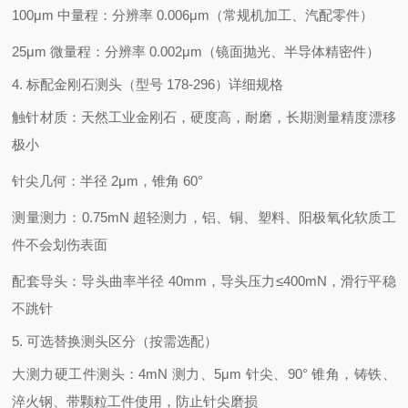
100μm 中量程：分辨率 0.006μm（常规机加工、汽配零件）
25μm 微量程：分辨率 0.002μm（镜面抛光、半导体精密件）
4. 标配金刚石测头（型号 178-296）详细规格
触针材质：天然工业金刚石，硬度高，耐磨，长期测量精度漂移
极小
针尖几何：半径 2μm，锥角 60°
测量测力：0.75mN 超轻测力，铝、铜、塑料、阳极氧化软质工
件不会划伤表面
配套导头：导头曲率半径 40mm，导头压力≤400mN，滑行平稳
不跳针
5. 可选替换测头区分（按需选配）
大测力硬工件测头：4mN 测力、5μm 针尖、90° 锥角，铸铁、
淬火钢、带颗粒工件使用，防止针尖磨损