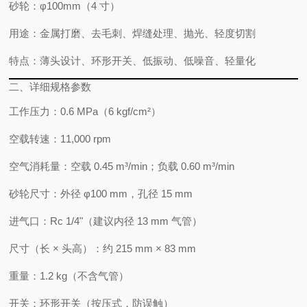
砂轮
：φ100mm（4 寸）
用途
：金属打磨、去毛刺、焊缝处理、抛光、轻度切割
特点
：
薄头设计、环形开关、低振动、低噪音、轻量化
二、详细规格参数
工作压力
：0.6 MPa（6 kgf/cm²）
空载转速
：
11,000 rpm
空气消耗量
：空载 0.45 m³/min；负载 0.60 m³/min
砂轮尺寸
：外径 φ100 mm，孔径 15 mm
进气口
：Rc 1/4"（建议内径 13 mm 气管）
尺寸（长 × 头高）
：约 215 mm × 83 mm
重量
：
1.2 kg
（不含气管）
开关
：
环形开关
（按压式，防误触）