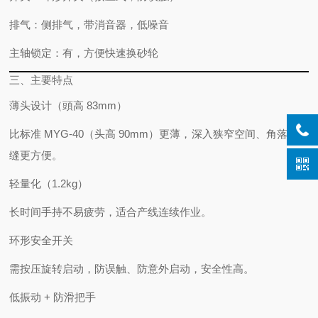
排气
：侧排气，带消音器，
低噪音
主轴锁定
：有，方便快速换砂轮
三、主要特点
薄头设计（頭高 83mm）
比标准 MYG-40（头高 90mm）更薄，
深入狭窄空间、角落、焊
缝
更方便。
轻量化（1.2kg）
长时间手持不易疲劳，适合产线连续作业。
环形安全开关
需按压旋转启动，
防误触、防意外启动
，安全性高。
低振动 + 防滑把手