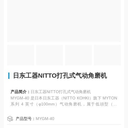
日东工器NITTO打孔式气动角磨机
产品简介：
日东工器NITTO打孔式气动角磨机
MYGM-40 是日本日东工器（NITTO KOHKI）旗下 MYTON
系列 4 英寸（φ100mm）气动角磨机，属于低頭型（薄
頭）、環形開關、中研磨級机型，主打机身薄、重量轻、操
作稳、噪音低，适合狭窄空间与长时间作业。
产品型号：
MYGM-40