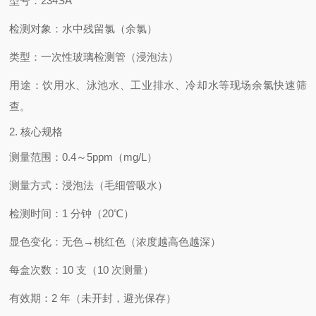
型号
：234SA
检测对象
：水中
残留氯（余氯）
类型
：一次性玻璃检测管（浸泡法）
用途
：饮用水、泳池水、工业排水、冷却水等现场余氯快速筛
查。
2. 核心规格
测量范围
：
0.4～5ppm
（mg/L）
测量方式
：
浸泡法
（毛细管吸水）
检测时间
：
1 分钟
（20℃）
显色变化
：无色→桃红色（浓度越高色越深）
每盒次数
：10 支（10 次测量）
有效期
：
2 年
（未开封，避光保存）