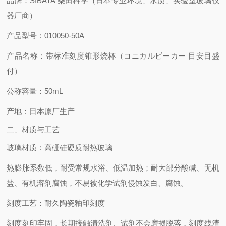
品牌
：SIBATA 柴田科学（日本专业环境、水质、实验室玻璃仪
器厂商）
产品型号
：010050-50A
产品名称
：带标准刻度锥形烧杯（コニカルビーカー 目安目盛
付）
公称容量
：50mL
产地
：日本原厂生产
二、材质与工艺
玻璃材质
：高硼硅硬质耐热玻璃
热膨胀系数低，耐受常规水浴、低温加热；耐大部分酸碱、无机
盐、有机溶剂腐蚀，不易被化学试剂侵蚀发白、腐蚀。
刻度工艺
：耐久陶瓷釉印刻度
刻度刻印牢固，长期接触清洗剂、试剂不会磨损脱落，刻度线清