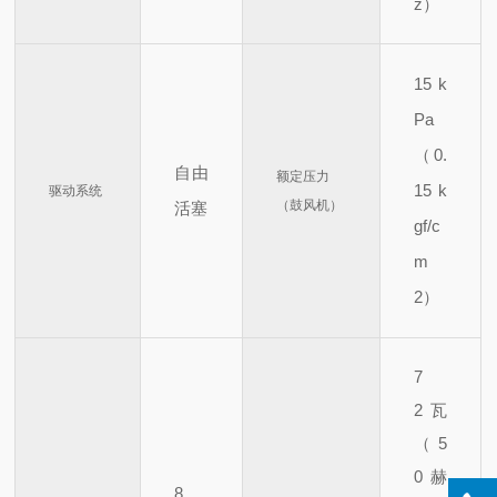
z）
15 k
Pa
（0.
自由
额定压力
15 k
驱动系统
（鼓风机）
活塞
gf/c
m
2）
7
2
瓦
（5
0 赫
8