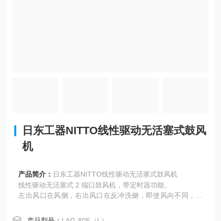
日东工器NITTO线性驱动无活塞式鼓风
机
产品简介：
日东工器NITTO线性驱动无活塞式鼓风机
线性驱动无活塞式 2 端口鼓风机，带定时器功能。
左出风口在风侧，右出风口在反冲洗侧，即使风向不同，也
可以轻松改变供风方向。
易于设置主要储罐制造商的作程序（共18个程序）。
产品型号：
LAG-80E（L）