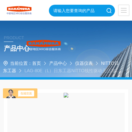
PRODUCT
产品中心
当前位置：
首页
产品中心
仪器仪表
NITTO日
东工器
LAG-80E（L）日东工器NITTO线性驱动无活塞式
鼓风机