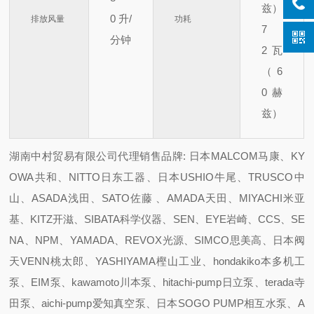
兹）
0
升/
排放风量
功耗
7
分钟
2
瓦
（6
0 赫
兹）
湖南中村贸易有限公司代理销售品牌: 日本MALCOM马康、KY
OWA共和、NITTO日东工器、日本USHIO牛尾、TRUSCO中
山、ASADA浅田、SATO佐藤 、AMADA天田、MIYACHI米亚
基、KITZ开滋、SIBATA科学仪器、SEN、EYE岩崎、CCS、SE
NA、NPM、YAMADA、REVOX光源、SIMCO思美高、日本阀
天VENN桃太郎、YASHIYAMA樫山工业、hondakiko本多机工
泵、EIM泵、kawamoto川本泵、hitachi-pump日立泵、terada寺
田泵、aichi-pump爱知真空泵、日本SOGO PUMP相互水泵、A