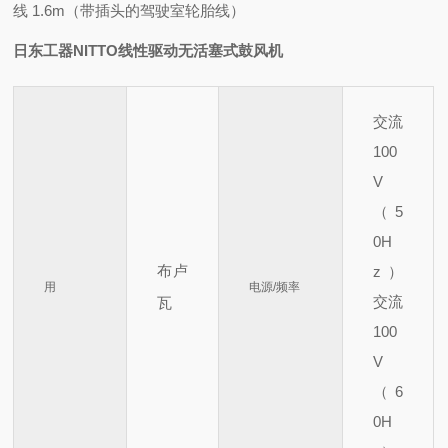
线 1.6m（带插头的驾驶室轮胎线）
日东工器NITTO线性驱动无活塞式鼓风机
交流
100
V
（5
0H
布卢
z）
用
电源/频率
交流
瓦
100
V
（6
0H