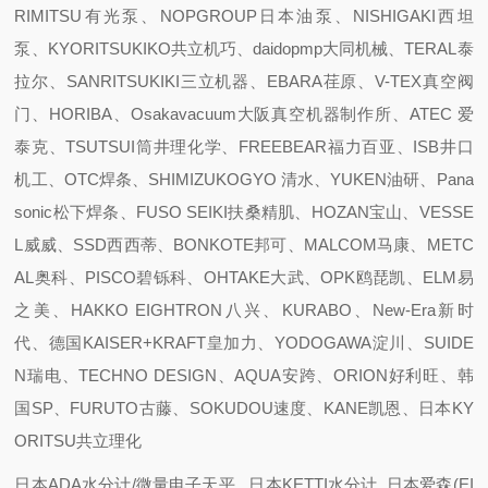
RIMITSU有光泵、NOPGROUP日本油泵、NISHIGAKI西坦
泵、KYORITSUKIKO共立机巧、daidopmp大同机械、TERAL泰
拉尔、SANRITSUKIKI三立机器、EBARA荏原、V-TEX真空阀
门、HORIBA、Osakavacuum大阪真空机器制作所、ATEC 爱
泰克、TSUTSUI筒井理化学、FREEBEAR福力百亚、ISB井口
机工、OTC焊条、SHIMIZUKOGYO 清水、YUKEN油研、Pana
sonic松下焊条、FUSO SEIKI扶桑精肌、HOZAN宝山、VESSE
L威威、SSD西西蒂、BONKOTE邦可、MALCOM马康、METC
AL奥科、PISCO碧铄科、OHTAKE大武、OPK鸥琵凯、ELM易
之美、HAKKO EIGHTRON八兴、KURABO、New-Era新时
代、德国KAISER+KRAFT皇加力、YODOGAWA淀川、SUIDE
N瑞电、TECHNO DESIGN、AQUA安跨、ORION好利旺、韩
国SP、FURUTO古藤、SOKUDOU速度、KANE凯恩、日本KY
ORITSU共立理化
日本ADA水分计/微量电子天平 日本KETTI水分计 日本爱森(EI