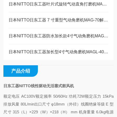
日本NITTO日东工器叶片式旋转气动直角打磨机MAS-20B工作原理
日本NITTO日东工器 7 寸重型气动角磨机MAG-70解决方案
日本NITTO日东工器防水加长款4寸气动角磨机MAGW-40维修保养
日本NITTO日东工器加长型4寸气动角磨机MAGL-40技术参数
产品介绍
日东工器NITTO线性驱动无活塞式鼓风机
额定电压 AC100V
额定频率 50/60Hz 功耗
72W
额定压力 15kPa
排放风量 80L/min
出口尺寸 φ18mm（外径）
线圈绝缘等级 E 型
尺寸 315（L）×229（W）×218（H） mm 机
身重量 6.0kg
电源