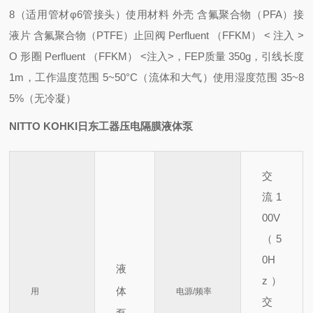
8
（适用管材φ6管接头）
使用
材料 外壳 含氟聚合物（PFA）
接
液片 含氟聚合物（PTFE）
止回阀 Perfluent （FFKM） < 注入 >
O 形圈 Perfluent （FFKM） <注入>，FEP
质量 350g
，引线长度
1m
，工作温度范围 5~50°C（流体和大气）
使用湿度范围 35~8
5%（无冷凝）
NITTO KOHKI日东工器压电隔膜液体泵
交
流 1
00V
（5
0H
液
z）
体
用
电源/频率
交