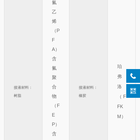
氟
乙
烯
（P
F
A）
含
珀
氟
弗
聚
洛
合
接液材料：
接液材料：
树脂
物
橡胶
（F
（F
FK
E
M）
P）
含