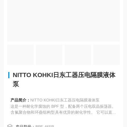
NITTO KOHKI日东工器压电隔膜液体
泵
产品简介：
NITTO KOHKI日东工器压电隔膜液体泵
这是一种耐化学腐蚀的 BPF 型，配备两个压电双晶振荡器。
含氟聚合物和环蠱组构型具有优异的耐化学性。 它可以直接
由市电（AC100V，50/60Hz）驱动，脉动低，流量控制方
便。 它消耗的功率非常少，并且不会产生电磁噪声。 它可以
产品型号：
BPF-465P