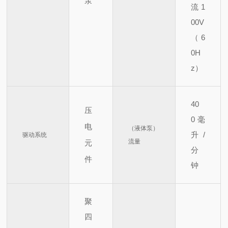
泵
流 1
00V
（6
0H
z）
40
压
0
毫
电
（液体泵）
升/
驱动系统
流量
元
分
件
钟
聚
四