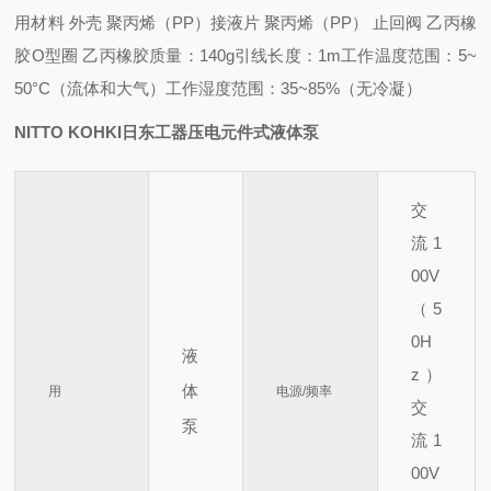
用
材料 外壳 聚丙烯（PP）
接液片 聚丙烯（PP） 止回
阀 乙丙橡
胶
O型圈 乙丙橡胶
质量：140g
引线长度：1m
工作温度范围：5~
50°C（流体和大气）
工作湿度范围：35~85%（无冷凝）
NITTO KOHKI日东工器压电元件式液体泵
交
流 1
00V
（5
0H
液
z）
体
用
电源/频率
交
泵
流 1
00V