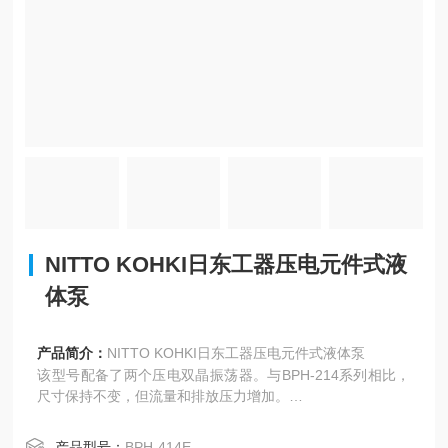
NITTO KOHKI日东工器压电元件式液
体泵
产品简介：
NITTO KOHKI日东工器压电元件式液体泵
该型号配备了两个压电双晶振荡器。与BPH-214系列相比，
尺寸保持不变，但流量和排放压力增加。
可直接由商用电源（AC100V，50/60Hz）驱动，低脉动轻松
调节流量。功耗极低，不产生电磁噪声。它可以处理各种液
产品型号：
BPH-414E