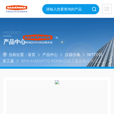
PRODUCT
产品中心
当前位置：
首页
产品中心
仪器仪表
NITTO日
东工器
BPH-414ENITTO KOHKI日东工器压电元件式液
体泵