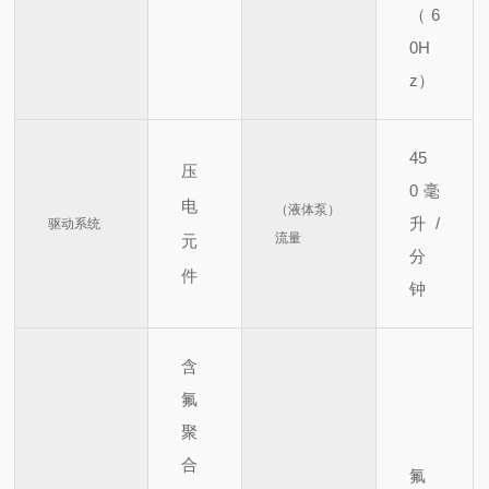
（6
0H
z）
45
压
0
毫
电
（液体泵）
升/
驱动系统
流量
元
分
件
钟
含
氟
聚
合
氟