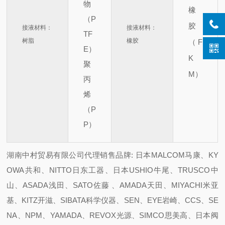
物
橡
（P
胶
接液材料：
接液材料：
TF
树脂
橡胶
（F
E）
K
聚
M）
丙
烯
（P
P）
湖南中村贸易有限公司代理销售品牌: 日本MALCOM马康、KY
OWA共和、NITTO日东工器、日本USHIO牛尾、TRUSCO中
山、ASADA浅田、SATO佐藤 、AMADA天田、MIYACHI米亚
基、KITZ开滋、SIBATA科学仪器、SEN、EYE岩崎、CCS、SE
NA、NPM、YAMADA、REVOX光源、SIMCO思美高、日本阀