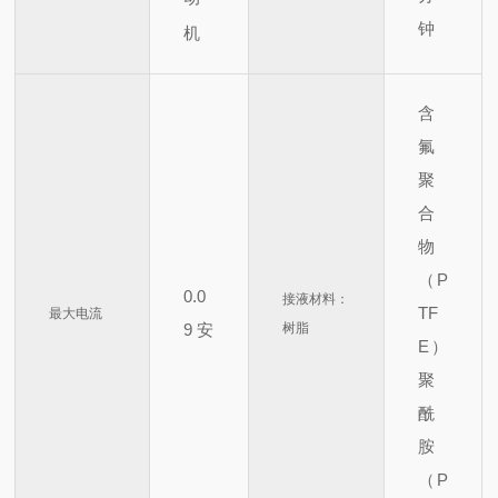
钟
机
含
氟
聚
合
物
（P
0.0
接液材料：
TF
最大电流
9
安
树脂
E）
聚
酰
胺
（P