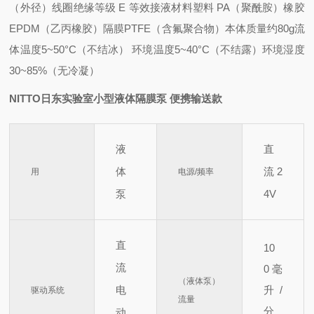
（外径）
线圈绝缘等级 E 等效
接液材料
塑料 PA（聚酰胺）
橡胶
EPDM（乙丙橡胶）
隔膜PTFE（含氟聚合物）
本体质量约80g
流
体温度5~50°C（不结冰） 环境
温度5~40°C（不结露）
环境湿度
30~85%（无冷凝）
NITTO日东实验室小型液体隔膜泵 便携输送款
液
直
体
流 2
用
电源/频率
泵
4V
直
10
流
0
毫
（液体泵）
电
升/
驱动系统
流量
分
动