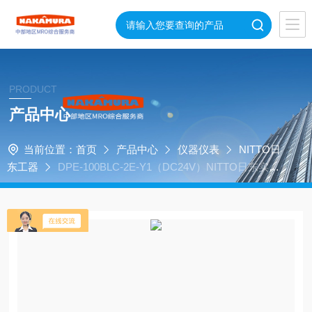
PRODUCT
产品中心
当前位置：
首页
产品中心
仪器仪表
NITTO日
东工器
DPE-100BLC-2E-Y1（DC24V）NITTO日东实验
室小型液体隔膜泵 便携输送款