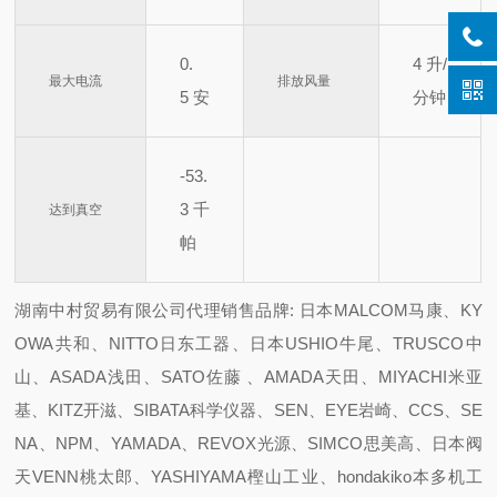
0.
4
升/
最大电流
排放风量
5
安
分钟
-53.
3
千
达到真空
帕
湖南中村贸易有限公司代理销售品牌: 日本MALCOM马康、KY
OWA共和、NITTO日东工器、日本USHIO牛尾、TRUSCO中
山、ASADA浅田、SATO佐藤 、AMADA天田、MIYACHI米亚
基、KITZ开滋、SIBATA科学仪器、SEN、EYE岩崎、CCS、SE
NA、NPM、YAMADA、REVOX光源、SIMCO思美高、日本阀
天VENN桃太郎、YASHIYAMA樫山工业、hondakiko本多机工