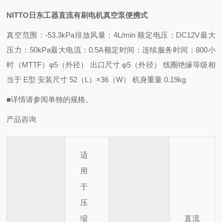
NITTO日东工器直流有刷电机真空泵便携式
真空范围：-53.3kPa
排放风量：4L/min 额定电压
：DC12V
最大
压力：50kPa
最大电流：0.5A
额定时间：连续
服务时间：800小
时（MTTF）
φ5（外径） 出口
尺寸 φ5（外径） 线圈
绝缘等级相
当于 E
型 安装尺寸 52（L）×36（W） 机身
重量 0.19kg
■详情请参阅单独的规格。
产品咨询
适
用
于
压
缩
直流