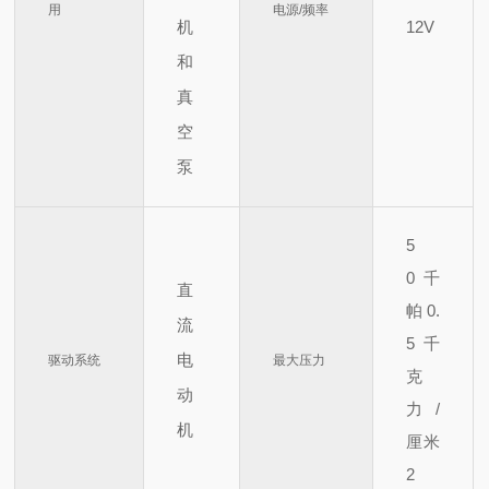
用
电源/频率
机
12V
和
真
空
泵
5
0
千
直
帕
0.
流
5
千
电
驱动系统
最大压力
克
动
力/
机
厘米
2