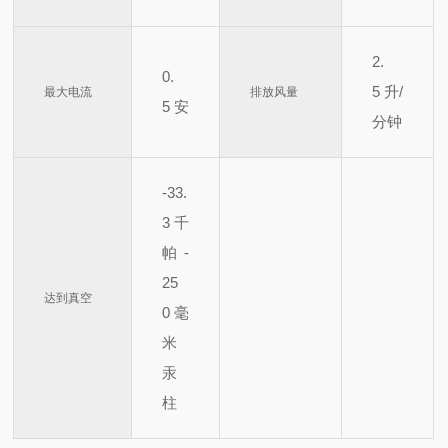
2.
0.
5
升/
最大电流
排放风量
5
安
分钟
-33.
3
千
帕-
25
达到真空
0
毫
米
汞
柱