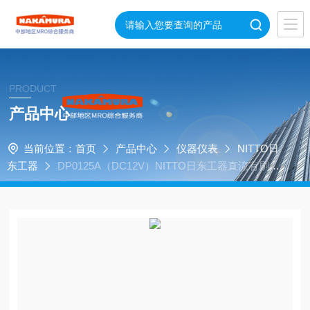
PRODUCT
产品中心
当前位置：
首页
产品中心
仪器仪表
NITTO日
东工器
DP0125A（DC12V）NITTO日东工器直流有刷电
机的压缩机/真空泵