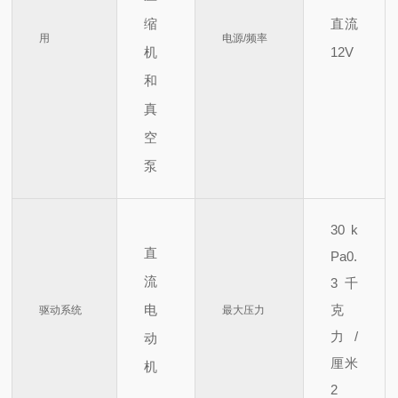
缩
直流
用
电源/频率
机
12V
和
真
空
泵
30
k
直
Pa
0.
流
3
千
电
克
驱动系统
最大压力
力/
动
厘米
机
2