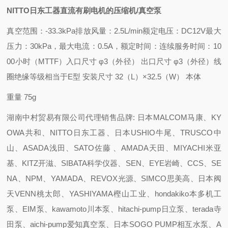
NITTO日东工器直流有刷电机的压缩机/真空泵
真空范围：-33.3kPa
排放风量：2.5L/min
额定电压：DC12V
最大
压力：30kPa，
最大电流：0.5A
，额定时间：连续
服务时间：10
00小时（MTTF）
入口尺寸 φ3（外径） 出口
尺寸 φ3（外径）
线
圈绝缘等级相当于E
型 安装尺寸 32（L）×32.5（W） 本体
重量 75g
湖南中村贸易有限公司代理销售品牌: 日本MALCOM马康、KY
OWA共和、NITTO日东工器、日本USHIO牛尾、TRUSCO中
山、ASADA浅田、SATO佐藤 、AMADA天田、MIYACHI米亚
基、KITZ开滋、SIBATA科学仪器、SEN、EYE岩崎、CCS、SE
NA、NPM、YAMADA、REVOX光源、SIMCO思美高、日本阀
天VENN桃太郎、YASHIYAMA樫山工业、hondakiko本多机工
泵、EIM泵、kawamoto川本泵、hitachi-pump日立泵、terada寺
田泵、aichi-pump爱知真空泵、日本SOGO PUMP相互水泵、A