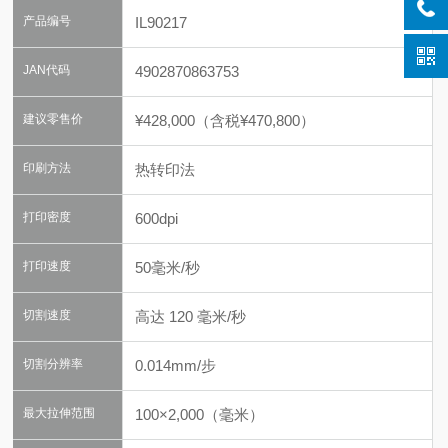
产品编号
IL90217
JAN代码
4902870863753
建议零售价
¥428,000（含税¥470,800）
印刷方法
热转印法
打印密度
600dpi
打印速度
50毫米/秒
切割速度
高达 120 毫米/秒
切割分辨率
0.014mm/步
最大拉伸范围
100×2,000（毫米）