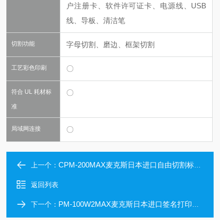
户注册卡、软件许可证卡、电源线、USB
线、导板、清洁笔
切割功能
字母切割、磨边、框架切割
工艺彩色印刷
〇
符合 UL 耗材标
〇
准
局域网连接
〇
CPM-200MAX麦克斯日本进口自由切割标签打印机
上一个：
返回列表
PM-100W2MAX麦克斯日本进口签名打印机可四处切割
下一个：