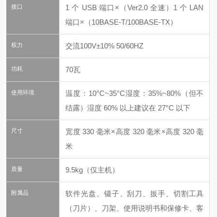
接口
1 个 USB 端口×（Ver2.0 全速）1 个 LAN
端口×（10BASE-T/100BASE-TX）
权力
交流100V±10% 50/60HZ
功耗
70瓦
使用环境
温度：10°C~35°C
湿度：35%~80%（但不
结露）
湿度 60% 以上建议在 27°C 以下
尺寸
宽度 330 毫米×高度 320 毫米×高度 320 毫
米
质量
9.5kg（仅主机）
附属品
软件光盘、镊子、刮刀、扳手、切割工具
（刀片）、刀架、使用说明书和保修卡、客