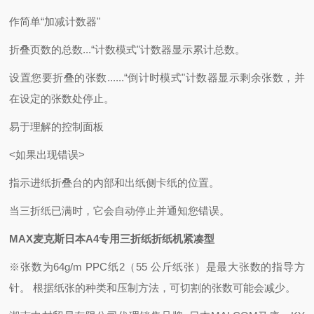
作简单“加减计数器"
折叠页数的总数...“计数模式"
计数器显示累计总数。
设置您要折叠的张数......“倒计时模式"
计数器显示剩余张数，并
在设定的张数处停止。
易于理解的控制面板
<如果出现错误>
指示进纸折叠台的内部和出纸侧卡纸的位置
。
当三折纸已满时，它会自动停止并
通知您错误。
MAX麦克斯日本A4专用三折纸折纸机紧凑型
※张数为64g/m PPC纸2（55 公斤纸张）是最大张数的指导方
针。 根据纸张的种类和压制方法，可切割的张数可能会减少。