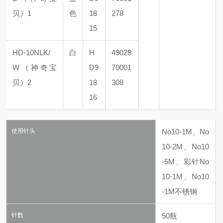
贝）1
色
18
278
15
HD-10NLK/
白
H
49028
W（神奇宝
D9
70001
贝）2
18
308
16
使用针头
No10-1M、No
10-2M、No10
-5M、彩针
No
10-1M、
No10
-1M
不锈钢
针数
50瓶