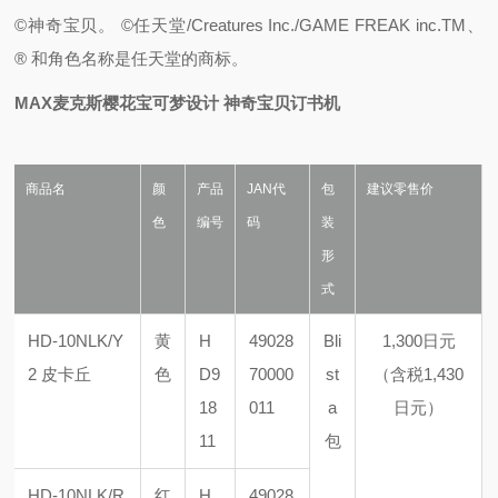
©神奇宝贝。 ©任天堂/Creatures Inc./GAME FREAK inc.TM
、
® 和角色名称是任天堂的商标。
MAX麦克斯樱花宝可梦设计 神奇宝贝订书机
商品名
颜
产品
JAN代
包
建议零售价
色
编号
码
装
形
式
HD-10NLK/Y
黄
H
49028
Bli
1,300日元
2 皮卡丘
色
D9
70000
st
（含税1,430
18
011
a
日元）
11
包
HD-10NLK/R
红
H
49028