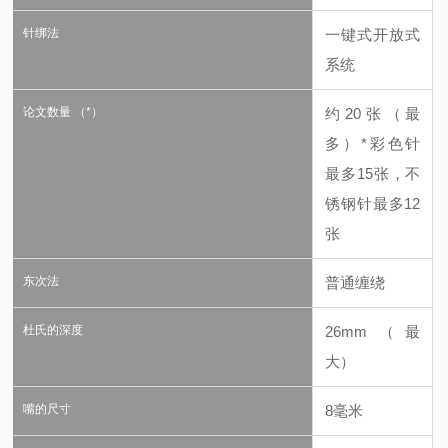
针绑法
一键式开放式
系统
论文数量 （*）
约20张（最
多）
*彩色针
最多15张，不
锈钢针最多12
张
东次法
普通缠绕
杜氏的深度
26mm（最
大）
嘴的尺寸
8毫米