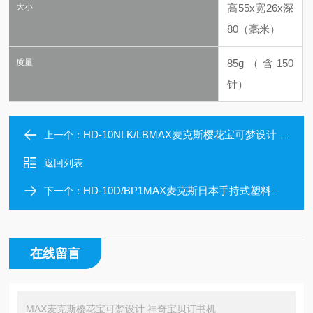
大小
高55x宽26x深
80（毫米）
质量
85g（含150
针）
HD-10NLK/LBMAX麦克斯樱花宝可梦设计 神奇宝贝订书机
上一个：
返回列表
HD-10D/BP1MAX麦克斯日本手持式塑料制成订书机 白灰色
下一个：
在线留言