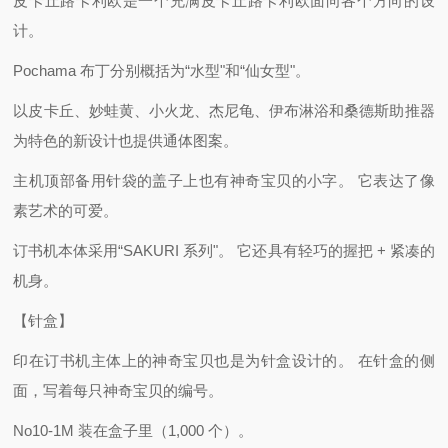
皮卡丘路卡利欧是一个充满皮卡丘路卡利欧面向各个方向的设
计。
Pochama 布丁分别概括为“水型"和“仙女型"。
以皮卡丘、妙蛙黄、小火龙、杰尼龟、伊布淋浴和桑德斯助推器
为特色的新设计也提供通体图案。
主机顶部备用针袋的盖子上也有神奇宝贝的小字。 它表达了像
素艺术的可爱。
订书机本体采用“SAKURI 系列"。 它还具有轻巧的握把 + 紧凑的
机身。
【针盒】
印在订书机主体上的神奇宝贝也是为针盒设计的。 在针盒的侧
面，写着每只神奇宝贝的编号。
No10-1M 装在盒子里（1,000 个）。