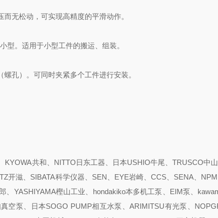
压而无松动，可实现高精度的平滑动作。
超小型。
适用于小型工件的搬运、组装。
（螺孔）。
可同时夹紧多个工件进行安装。
YOWA共和、NITTO日东工器、日本USHIO牛尾、TRUSCO中山
ITZ开滋、SIBATA科学仪器、SEN、EYE岩崎、CCS、SENA、NPM
YASHIYAMA樫山工业、hondakiko本多机工泵、EIM泵、kawam
pump爱知真空泵、日本SOGO PUMP相互水泵、ARIMITSU有光泵、NOP