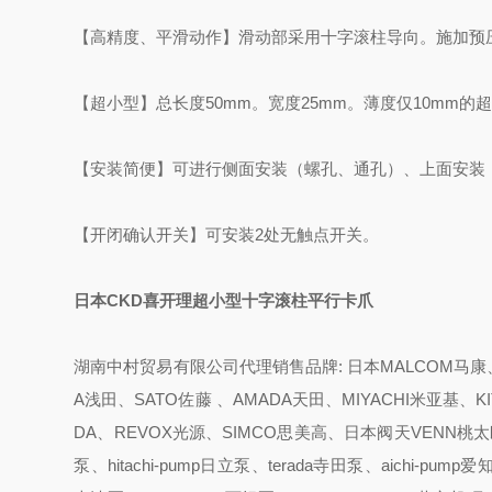
【高精度、平滑动作】
滑动部采用十字滚柱导向。
施加预
【超小型】
总长度50mm。宽度25mm。薄度仅10mm的
【安装简便】
可进行侧面安装（螺孔、通孔）、上面安装
【开闭确认开关】
可安装2处无触点开关。
日本CKD喜开理超小型十字滚柱平行卡爪
湖南中村贸易有限公司代理销售品牌: 日本MALCOM马康、K
A浅田、SATO佐藤 、AMADA天田、MIYACHI米亚基、K
DA、REVOX光源、SIMCO思美高、日本阀天VENN桃太郎、
泵、hitachi-pump日立泵、terada寺田泵、aichi-