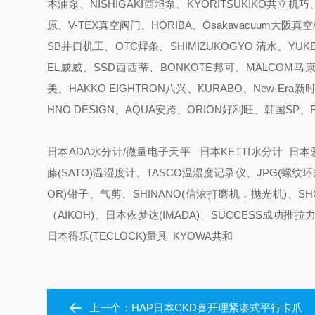
本油泵、NISHIGAKI西坦泵、KYORITSUKIKO共立机巧
原、V-TEX真空阀门、HORIBA、Osakavacuum大阪
SB井口机工、OTC焊条、SHIMIZUKOGYO 清水、YUKE
EL威威、SSD西西蒂、BONKOTE邦可、MALCOM马康
美、HAKKO EIGHTRON八兴、KURABO、New-Era
HNO DESIGN、AQUA安跨、ORION好利旺、韩国SP
日本ADA水分计/微量电子天平 日本KETTI水分计 日本爱
藤(SATO)温湿度计、TASCO温湿度记录仪、JPG(螺纹环规
OR)钳子、气剪、SHINANO(信浓打磨机，抛光机)、S
（AIKOH)、日本依梦达(IMADA)、SUCCESS成功
日本得乐(TECLOCK)量具 KYOWA共和
上一个：
HAP日本CKD喜开理紧凑式平行卡爪