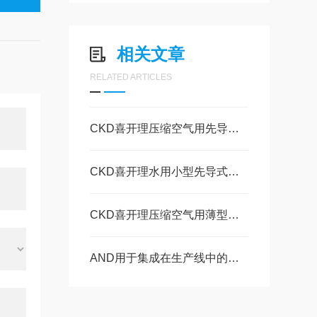
相关文章
RELATED ARTICLES
CKD喜开理压缩空气用先导式2通电磁阀 EXA・GEXA的特点
CKD喜开理水用小型先导式电磁阀FWD的功能
CKD喜开理压缩空气用薄型先导式 2通电磁阀SP的特点
AND用于集成在生产线中的高精度称重传感器AD-4212C-600的特点