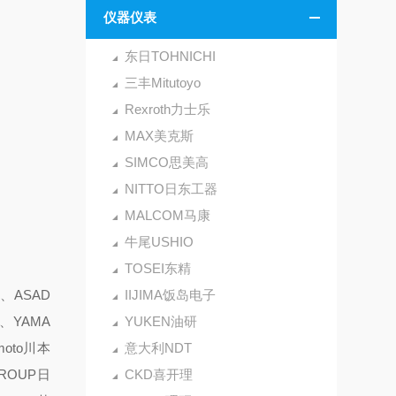
仪器仪表
东日TOHNICHI
三丰Mitutoyo
Rexroth力士乐
MAX美克斯
SIMCO思美高
NITTO日东工器
MALCOM马康
牛尾USHIO
TOSEI东精
、ASAD
IIJIMA饭岛电子
、YAMA
YUKEN油研
oto川本
意大利NDT
GROUP日
CKD喜开理