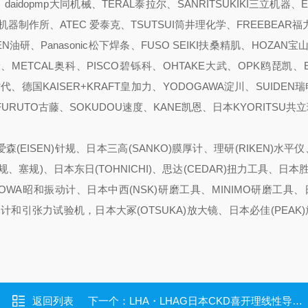
、daidopmp大同机械、TERAL泰拉尔、SANRITSUKIKI三立机器、
真空机器制作所、ATEC 爱泰克、TSUTSUI筒井理化学、FREEBEAR福
N油研、Panasonic松下焊条、FUSO SEIKI扶桑精肌、HOZAN宝山
、METCAL奥科、PISCO碧铄科、OHTAKE大武、OPK鸥琵凯、
新时代、德国KAISER+KRAFT皇加力、YODOGAWA淀川、SUIDEN瑞
、FURUTO古藤、SOKUDOU速度、KANE凯恩、日本KYORITSU共
森(EISEN)针规、日本三高(SANKO)膜厚计、理研(RIKEN)水平
、塞规)、日本东日(TOHNICHI)、思达(CEDAR)扭力工具、日本胜利
HOWA昭和振动计、日本中西(NSK)研磨工具、MINIMO研磨工具
推拉力计和引张力试验机，日本大冢(OTSUKA)放大镜、日本必佳(PEAK
返回列表
下一个：
LHA・LHAG日本CKD喜开理线性导轨卡爪