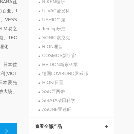
EBARA荏
RIKEN理研
力百亚、I
ULVAC爱发科
、VESS
USHIO牛尾
ELM易之
Temtop乐控
电、TEC
SONIC索尼克
立理化
RION理音
COSMOS新宇宙
仪、日本佐
HEIDON新东科学
(VICT
德国LOVIBOND罗威邦
、日本爱光
HIOKI日置
)放大镜、
SSD西西蒂
SIBATA柴田科学
ASONE亚速旺
查看全部产品