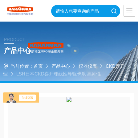
PRODUCT
产品中心
当前位置：
首页
产品中心
仪器仪表
CKD喜开
理
LSH日本CKD喜开理线性导轨卡爪 高刚性