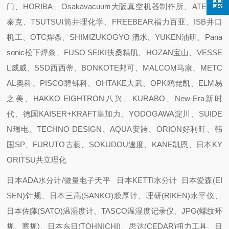
门、HORIBA、Osakavacuum大阪真空机器制作所、ATEC 爱
泰克、TSUTSUI筒井理化学、FREEBEAR福力百亚、ISB井口
机工、OTC焊条、SHIMIZUKOGYO 清水、YUKEN油研、Pana
sonic松下焊条、FUSO SEIKI扶桑精肌、HOZAN宝山、VESSE
L威威、SSD西西蒂、BONKOTE邦可、MALCOM马康、METC
AL奥科、PISCO碧铄科、OHTAKE大武、OPK鸥琵凯、ELM易
之美、HAKKO EIGHTRON八兴、KURABO、New-Era新时
代、德国KAISER+KRAFT皇加力、YODOGAWA淀川、SUIDE
N瑞电、TECHNO DESIGN、AQUA安跨、ORION好利旺、韩
国SP、FURUTO古藤、SOKUDOU速度、KANE凯恩、日本KY
ORITSU共立理化
日本ADA水分计/微量电子天平 日本KETTI水分计 日本爱森(EI
SEN)针规、日本三高(SANKO)膜厚计、理研(RIKEN)水平仪、
日本佐藤(SATO)温湿度计、TASCO温湿度记录仪、JPG(螺纹环
规、塞规)、日本东日(TOHNICHI)、思达(CEDAR)扭力工具、日