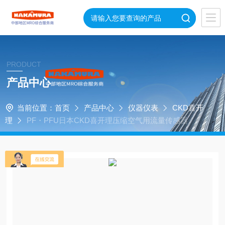
PRODUCT
产品中心
当前位置：
首页
产品中心
仪器仪表
CKD喜开
理
PF・PFU日本CKD喜开理压缩空气用流量传感器