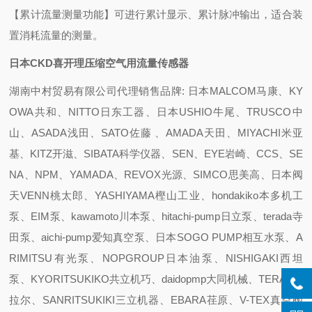
【累计流量测量功能】
可进行累计显示、累计脉冲输出，适合装
置消耗流量的测量。
日本CKD喜开理压缩空气用流量传感器
湖南中村贸易有限公司代理销售品牌: 日本MALCOM马康、KY
OWA共和、NITTO日东工器、日本USHIO牛尾、TRUSCO中
山、ASADA浅田、SATO佐藤 、AMADA天田、MIYACHI米亚
基、KITZ开滋、SIBATA科学仪器、SEN、EYE岩崎、CCS、SE
NA、NPM、YAMADA、REVOX光源、SIMCO思美高、日本阀
天VENN桃太郎、YASHIYAMA樫山工业、hondakiko本多机工
泵、EIM泵、kawamoto川本泵、hitachi-pump日立泵、terada寺
田泵、aichi-pump爱知真空泵、日本SOGO PUMP相互水泵、A
RIMITSU有光泵、NOPGROUP日本油泵、NISHIGAKI西坦
泵、KYORITSUKIKO共立机巧、daidopmp大同机械、TERAL泰
拉尔、SANRITSUKIKI三立机器、EBARA荏原、V-TEX真空阀