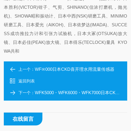
本胜利(VICTOR)钳子、气剪、SHINANO(信浓打磨机，抛光
机)、SHOWA昭和振动计、日本中西(NSK)研磨工具、MINIMO
研磨工具、日本爱光（AIKOH)、日本依梦达(IMADA)、SUCCE
SS成功推拉力计和引张力试验机，日本大冢(OTSUKA)放大
镜、日本必佳(PEAK)放大镜、日本得乐(TECLOCK)量具 KYO
WA共和
WF※000日本CKD喜开理水用流量传感器
上一个：
返回列表
WFK5000・WFK6000・WFK7000日本CKD喜开理卡曼涡街式水用流量传感器
下一个：
在线留言