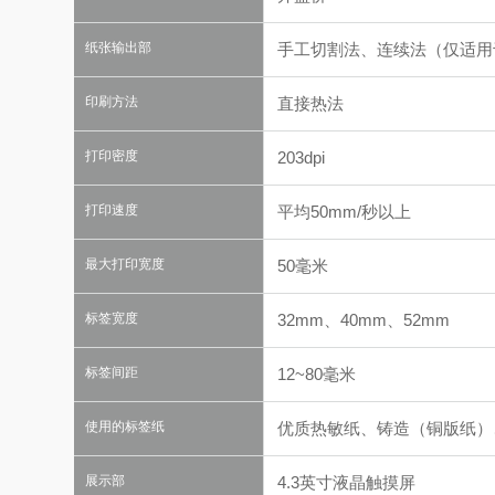
纸张输出部
手工切割法、连续法（仅适用
印刷方法
直接热法
打印密度
203dpi
打印速度
平均50mm/秒以上
最大打印宽度
50毫米
标签宽度
32mm、40mm、52mm
标签间距
12~80毫米
使用的标签纸
优质热敏纸、铸造（铜版纸）
展示部
4.3英寸液晶触摸屏