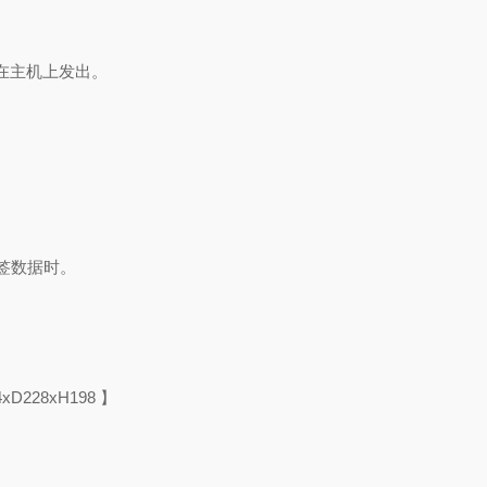
在主机上发出。
签数据时。
28xH198 】