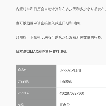
内置时钟和日历会自动计算并在多少天和多少小时后发布
也可以根据申请直接输入截止日期和时间。
只需按一下按钮，您就可以从远处发布所需数量的标签。
日本进口MAX麦克斯标签打印机
商品名
LP-502S/日期
产品编号
IL90586
JAN代码
4902870827960
价格
开盘价