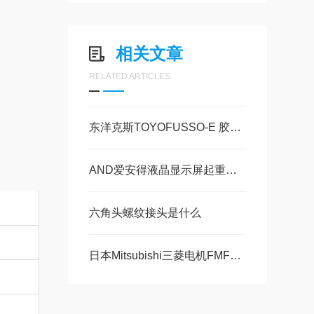
相关文章
RELATED ARTICLES
东洋克斯TOYOFUSSO-E 胶管FFE是什么
AND爱安得液晶显示屏起重机 FJ-K100i的操作使用
六角头螺纹接头是什么
日本Mitsubishi三菱电机FMF600DXE-34BN维修保养