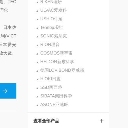
电、TEC
RIKEN理研
立理化
ULVAC爱发科
USHIO牛尾
仪、日本佐
Temtop乐控
(VICT
SONIC索尼克
、日本爱光
RION理音
)放大镜、
COSMOS新宇宙
HEIDON新东科学
德国LOVIBOND罗威邦
HIOKI日置
SSD西西蒂
SIBATA柴田科学
ASONE亚速旺
查看全部产品