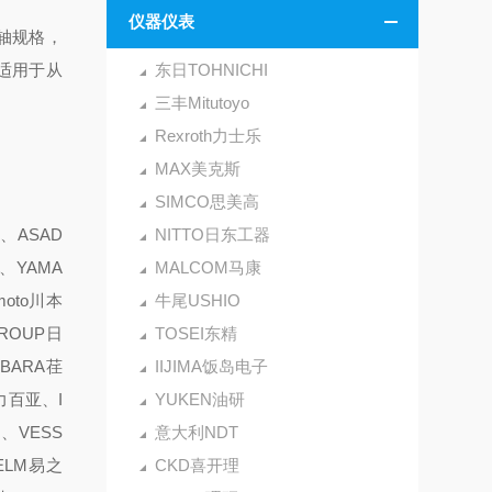
仪器仪表
轴规格，
适用于从
东日TOHNICHI
三丰Mitutoyo
Rexroth力士乐
MAX美克斯
SIMCO思美高
、ASAD
NITTO日东工器
、YAMA
MALCOM马康
oto川本
牛尾USHIO
GROUP日
TOSEI东精
EBARA荏
IIJIMA饭岛电子
力百亚、I
YUKEN油研
、VESS
意大利NDT
ELM易之
CKD喜开理