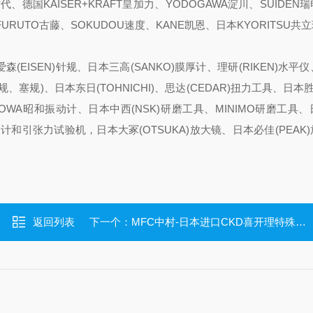
新时代、德国KAISER+KRAFT皇加力、YODOGAWA淀川、SUIDEN瑞
、FURUTO古藤、SOKUDOU速度、KANE凯恩、日本KYORITSU共
森(EISEN)针规、日本三高(SANKO)膜厚计、理研(RIKEN)水平
、塞规)、日本东日(TOHNICHI)、思达(CEDAR)扭力工具、日本胜利
HOWA昭和振动计、日本中西(NSK)研磨工具、MINIMO研磨工具
推拉力计和引张力试验机，日本大冢(OTSUKA)放大镜、日本必佳(PEAK
返回列表
下一个：
MFC中村-日本进口CKD喜开理特殊型 机械手气缸