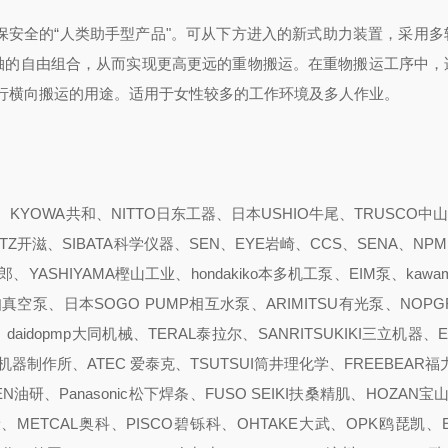
保安全的“人类助手型产品"。可从下方进入的新式助力装置，采用多
轴的自由组合，从而实现更高更远的重物搬运。在重物搬运工序中，
行横向搬运的用途。适用于女性较多的工作环境及多人作业。
YOWA共和、NITTO日东工器、日本USHIO牛尾、TRUSCO中山
ITZ开滋、SIBATA科学仪器、SEN、EYE岩崎、CCS、SENA、NPM
YASHIYAMA樫山工业、hondakiko本多机工泵、EIM泵、kawam
pump爱知真空泵、日本SOGO PUMP相互水泵、ARIMITSU有光泵、NOP
、daidopmp大同机械、TERAL泰拉尔、SANRITSUKIKI三立机器、
真空机器制作所、ATEC 爱泰克、TSUTSUI筒井理化学、FREEBEAR福
N油研、Panasonic松下焊条、FUSO SEIKI扶桑精肌、HOZAN宝山
、METCAL奥科、PISCO碧铄科、OHTAKE大武、OPK鸥琵凯、