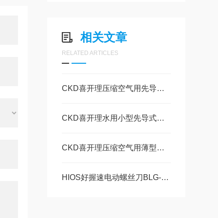
相关文章
RELATED ARTICLES
CKD喜开理压缩空气用先导式2通电磁阀 EXA・GEXA的特点
CKD喜开理水用小型先导式电磁阀FWD的功能
CKD喜开理压缩空气用薄型先导式 2通电磁阀SP的特点
HIOS好握速电动螺丝刀BLG-4000ZERO1的特点