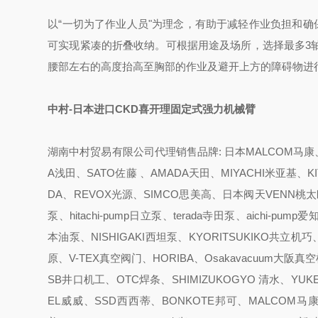
以“一切为了作业人员"为理念，有助于减轻作业负担和确
可实现紧凑的折叠收纳。可根据用途及场所，选择最多3
腰部左右的高度抬高至胸部的作业及避开上方的障碍物进
中村-日本进口CKD喜开理固定式强力机械臂
湖南中村贸易有限公司代理销售品牌: 日本MALCOM马康、K
A浅田、SATO佐藤 、AMADA天田、MIYACHI米亚基、K
DA、REVOX光源、SIMCO思美高、日本阀天VENN桃太郎、
泵、hitachi-pump日立泵、terada寺田泵、aichi-
本油泵、NISHIGAKI西坦泵、KYORITSUKIKO共立机巧
原、V-TEX真空阀门、HORIBA、Osakavacuum大阪
SB井口机工、OTC焊条、SHIMIZUKOGYO 清水、YUKE
EL威威、SSD西西蒂、BONKOTE邦可、MALCOM马康