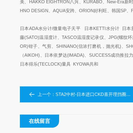
美、HAKKO EIGHTRON八兴、KURABO、New-Era
HNO DESIGN、AQUA安跨、ORION好利旺、韩国SP
日本ADA水分计/微量电子天平 日本KETTI水分计 日本爱
藤(SATO)温湿度计、TASCO温湿度记录仪、JPG(螺纹环规
OR)钳子、气剪、SHINANO(信浓打磨机，抛光机)、S
（AIKOH)、日本依梦达(IMADA)、SUCCESS成功
日本得乐(TECLOCK)量具 KYOWA共和
上一个：
STA2中村-日本进口CKD喜开理挡圈气缸
在线留言