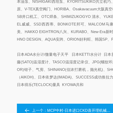
本油泵、NISHIGAKI西坦泵、KYORITSUKIKO共立机巧
原、V-TEX真空阀门、HORIBA、Osakavacuum大阪
SB井口机工、OTC焊条、SHIMIZUKOGYO 清水、YUKE
EL威威、SSD西西蒂、BONKOTE邦可、MALCOM马康
美、HAKKO EIGHTRON八兴、KURABO、New-Era
HNO DESIGN、AQUA安跨、ORION好利旺、韩国SP
日本ADA水分计/微量电子天平 日本KETTI水分计 日本爱
藤(SATO)温湿度计、TASCO温湿度记录仪、JPG(螺纹环规
OR)钳子、气剪、SHINANO(信浓打磨机，抛光机)、S
（AIKOH)、日本依梦达(IMADA)、SUCCESS成功
日本得乐(TECLOCK)量具 KYOWA共和
上一个：
MCP中村-日本进口CKD喜开理机械倍力气缸