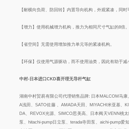
【耐横向负荷、防回转】
内置导向机构，外观紧凑，同时
【增力】
使用机械增力机构，推力为相同尺寸气缸的8倍
【省空间】
无需使用增加推力单元等的紧凑机构。
【环保】
仅使用气源驱动，而不使用油类，因此有助于减
中村-日本进口CKD喜开理无导杆气缸
湖南中村贸易有限公司代理销售品牌: 日本MALCOM马康、K
A浅田、SATO佐藤 、AMADA天田、MIYACHI米亚基、K
DA、REVOX光源、SIMCO思美高、日本阀天VENN桃太郎、
泵、hitachi-pump日立泵、terada寺田泵、aichi-