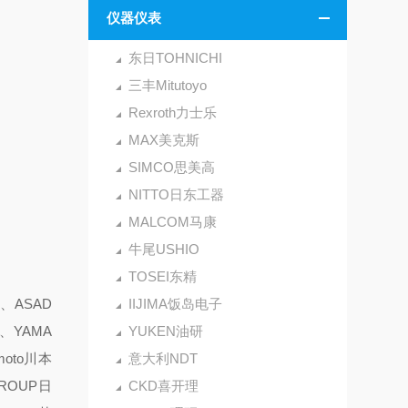
仪器仪表
东日TOHNICHI
三丰Mitutoyo
Rexroth力士乐
MAX美克斯
SIMCO思美高
NITTO日东工器
MALCOM马康
牛尾USHIO
TOSEI东精
、ASAD
IIJIMA饭岛电子
、YAMA
YUKEN油研
oto川本
意大利NDT
GROUP日
CKD喜开理