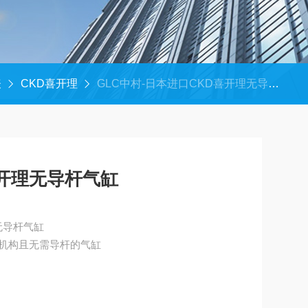
表
CKD喜开理
GLC中村-日本进口CKD喜开理无导杆气缸
喜开理无导杆气缸
无导杆气缸
机构且无需导杆的气缸