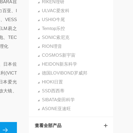
EBARA荏
RIKEN理研
力百亚、I
ULVAC爱发科
、VESS
USHIO牛尾
ELM易之
Temtop乐控
电、TEC
SONIC索尼克
立理化
RION理音
COSMOS新宇宙
仪、日本佐
HEIDON新东科学
(VICT
德国LOVIBOND罗威邦
、日本爱光
HIOKI日置
)放大镜、
SSD西西蒂
SIBATA柴田科学
ASONE亚速旺
查看全部产品