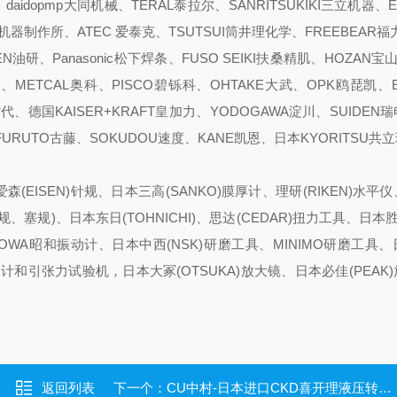
、daidopmp大同机械、TERAL泰拉尔、SANRITSUKIKI三立机器、
真空机器制作所、ATEC 爱泰克、TSUTSUI筒井理化学、FREEBEAR福
N油研、Panasonic松下焊条、FUSO SEIKI扶桑精肌、HOZAN宝山
、METCAL奥科、PISCO碧铄科、OHTAKE大武、OPK鸥琵凯、
新时代、德国KAISER+KRAFT皇加力、YODOGAWA淀川、SUIDEN瑞
、FURUTO古藤、SOKUDOU速度、KANE凯恩、日本KYORITSU共
森(EISEN)针规、日本三高(SANKO)膜厚计、理研(RIKEN)水平
、塞规)、日本东日(TOHNICHI)、思达(CEDAR)扭力工具、日本胜利
HOWA昭和振动计、日本中西(NSK)研磨工具、MINIMO研磨工具
推拉力计和引张力试验机，日本大冢(OTSUKA)放大镜、日本必佳(PEAK
返回列表
下一个：
CU中村-日本进口CKD喜开理液压转换器