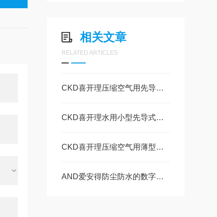
相关文章
RELATED ARTICLES
CKD喜开理压缩空气用先导式2通电磁阀 EXA・GEXA的特点
CKD喜开理水用小型先导式电磁阀FWD的功能
CKD喜开理压缩空气用薄型先导式 2通电磁阀SP的特点
AND爱安得防尘防水的数字测量仪 SL-30KWP的操作使用