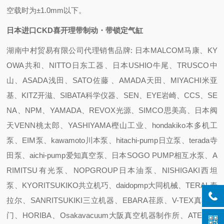
空载时为±1.0mm以下。
日本进口CKD喜开理带制动・带锁定气缸
湖南中村贸易有限公司代理销售品牌: 日本MALCOM马康、KY
OWA共和、NITTO日东工器、日本USHIO牛尾、TRUSCO中
山、ASADA浅田、SATO佐藤 、AMADA天田、MIYACHI米亚
基、KITZ开滋、SIBATA科学仪器、SEN、EYE岩崎、CCS、SE
NA、NPM、YAMADA、REVOX光源、SIMCO思美高、日本阀
天VENN桃太郎、YASHIYAMA樫山工业、hondakiko本多机工
泵、EIM泵、kawamoto川本泵、hitachi-pump日立泵、terada寺
田泵、aichi-pump爱知真空泵、日本SOGO PUMP相互水泵、A
RIMITSU有光泵、NOPGROUP日本油泵、NISHIGAKI西坦
泵、KYORITSUKIKO共立机巧、daidopmp大同机械、TERAL泰
拉尔、SANRITSUKIKI三立机器、EBARA荏原、V-TEX真空阀
门、HORIBA、Osakavacuum大阪真空机器制作所、ATEC 爱