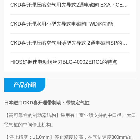
CKD喜开理压缩空气用先导式2通电磁阀 EXA・GEXA的特点
CKD喜开理水用小型先导式电磁阀FWD的功能
CKD喜开理压缩空气用薄型先导式 2通电磁阀SP的特点
HIOS好握速电动螺丝刀BLG-4000ZERO1的特点
产品介绍
日本进口CKD喜开理带制动・带锁定气缸
【高可靠性的制动器结构】
采用有丰富业绩支持的中口径、大口
径气缸的中间停止机构。
【停止精度：±1.0mm】
停止精度较高，在气缸速度300mm/s、