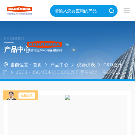
PRODUCT
产品中心
当前位置：
首页
产品中心
仪器仪表
CKD喜开
理
JSC3・JSC4日本进口CKD喜开理带制动・带锁定气
缸