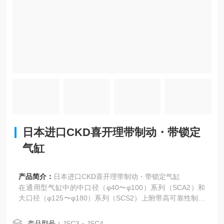
日本进口CKD喜开理带制动・带锁定
气缸
产品简介：
日本进口CKD喜开理带制动・带锁定气缸
在通用型气缸中的中口径（φ40〜φ100）系列（SCA2）和
大口径（φ125〜φ180）系列（SCS2）上附带高可靠性制动
器的带制动器气缸。
产品型号：
JSC3・JSC4