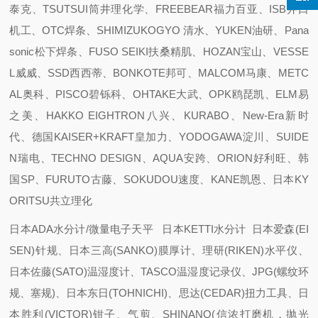
泰克、TSUTSUI筒井理化学、FREEBEAR福力百亚、ISB井口
机工、OTC焊条、SHIMIZUKOGYO 清水、YUKEN油研、Pana
sonic松下焊条、FUSO SEIKI扶桑精肌、HOZAN宝山、VESSE
L威威、SSD西西蒂、BONKOTE邦可、MALCOM马康、METC
AL奥科、PISCO碧铄科、OHTAKE大武、OPK鸥琵凯、ELM易
之美、HAKKO EIGHTRON八兴、KURABO、New-Era新时
代、德国KAISER+KRAFT皇加力、YODOGAWA淀川、SUIDE
N瑞电、TECHNO DESIGN、AQUA安跨、ORION好利旺、韩
国SP、FURUTO古藤、SOKUDOU速度、KANE凯恩、日本KY
ORITSU共立理化
日本ADA水分计/微量电子天平 日本KETTI水分计 日本爱森(EI
SEN)针规、日本三高(SANKO)膜厚计、理研(RIKEN)水平仪、
日本佐藤(SATO)温湿度计、TASCO温湿度记录仪、JPG(螺纹环
规、塞规)、日本东日(TOHNICHI)、思达(CEDAR)扭力工具、日
本胜利(VICTOR)钳子、气剪、SHINANO(信浓打磨机，抛光