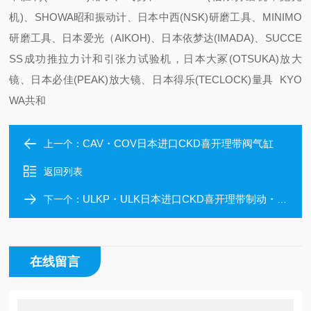
机)、SHOWA昭和振动计、日本中西(NSK)研磨工具、MINIMO
研磨工具、日本爱光（AIKOH)、日本依梦达(IMADA)、SUCCE
SS成功推拉力计和引张力试验机，日本大冢(OTSUKA)放大
镜、日本必佳(PEAK)放大镜、日本得乐(TECLOCK)量具 KYO
WA共和
CAV・COV日本进口CKD喜开理带阀气缸
上一个：
返回列表
ULKP・ULK日本进口CKD喜开理带制动・带锁定气缸 带阀
下一个：
在线留言