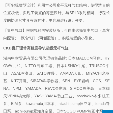
【可实现薄型设计】
利用本公司扁平无杆气缸结构，使得滑台的
位置极低，实现了装置的薄型设计。
与SRL3系列相同，行程长
度的协调尺寸具有兼容性，更容易进行设计变更。
【集中气口】
根据气缸的安装场所，可自由选择集中气口（单方
向配管）, 标准气口（两侧配管）。
实现装置的小型化。
CKD喜开理带高精度导轨超级无杆气缸
湖南中村贸易有限公司代理销售品牌: 日本MALCOM马康、KY
OWA共和、NITTO日东工器、日本USHIO牛尾、TRUSCO中
山、ASADA浅田、SATO佐藤 、AMADA天田、MIYACHI米亚
基、KITZ开滋、SIBATA科学仪器、SEN、EYE岩崎、CCS、SE
NA、NPM、YAMADA、REVOX光源、SIMCO思美高、日本阀
天VENN桃太郎、YASHIYAMA樫山工业、hondakiko本多机工
泵、EIM泵、kawamoto川本泵、hitachi-pump日立泵、terada寺
田泵、aichi-pump爱知真空泵、日本SOGO PUMP相互水泵、A