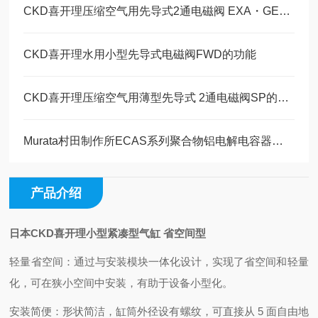
CKD喜开理压缩空气用先导式2通电磁阀 EXA・GEXA的特点
CKD喜开理水用小型先导式电磁阀FWD的功能
CKD喜开理压缩空气用薄型先导式 2通电磁阀SP的特点
Murata村田制作所ECAS系列聚合物铝电解电容器的优势
产品介绍
日本CKD喜开理小型紧凑型气缸 省空间型
轻量省空间：通过与安装模块一体化设计，实现了省空间和轻量
化，可在狭小空间中安装，有助于设备小型化。
安装简便：形状简洁，缸筒外径设有螺纹，可直接从 5 面自由地