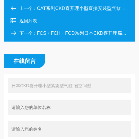
CAT系列CKD喜开理小型直接安装型气缸省空间型
上一个：
返回列表
FCS・FCH・FCD系列日本CKD喜开理扁平型气缸紧凑·小型省空间型
下一个：
在线留言