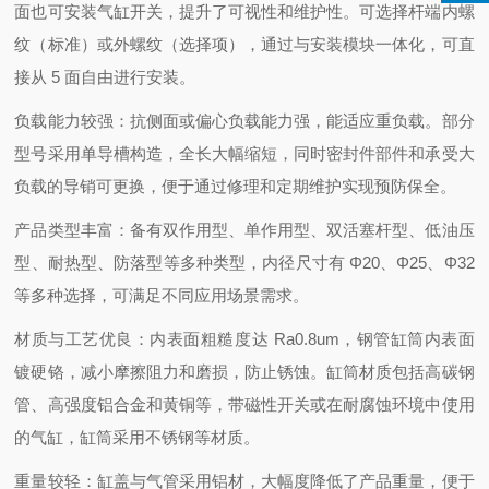
面也可安装气缸开关，提升了可视性和维护性。可选择杆端内螺
纹（标准）或外螺纹（选择项），通过与安装模块一体化，可直
接从 5 面自由进行安装。
负载能力较强：抗侧面或偏心负载能力强，能适应重负载。部分
型号采用单导槽构造，全长大幅缩短，同时密封件部件和承受大
负载的导销可更换，便于通过修理和定期维护实现预防保全。
产品类型丰富：备有双作用型、单作用型、双活塞杆型、低油压
型、耐热型、防落型等多种类型，内径尺寸有 Φ20、Φ25、Φ32
等多种选择，可满足不同应用场景需求。
材质与工艺优良：内表面粗糙度达 Ra0.8um，钢管缸筒内表面
镀硬铬，减小摩擦阻力和磨损，防止锈蚀。缸筒材质包括高碳钢
管、高强度铝合金和黄铜等，带磁性开关或在耐腐蚀环境中使用
的气缸，缸筒采用不锈钢等材质。
重量较轻：缸盖与气管采用铝材，大幅度降低了产品重量，便于