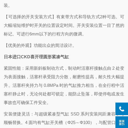
装。
【可选择的开关安装方式】
有束带方式和导轨方式2种可选。
可
大幅缩短维护时开关的位置设定时间。
开关安装位置一目了然的
标记。可进行6mm以下的行程方向的微调。
【优美的外观】
功能出众的简洁设计。
日本进口CKD喜开理圆形紧凑气缸
紧固性能：采用新斜板制动方式，制动时活塞杆接触点由 2 处变
为表面接触，活塞杆承受阻力分散，耐磨性提高，耐久性大幅提
升。活塞杆夹持力与 0.8MPa 时的气缸推力相当，在全行程中活
塞杆静止时，无论何处都可锁定，能防止坠落，即使停电或发生
事故也可确保工件安全。
安装便捷灵活：与超级紧凑型气缸 SSD 系列安装间距兼容，可
顺畅替换。4 面均有气缸开关槽（Φ25～Φ100），与配管口同一