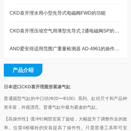
CKD喜开理水用小型先导式电磁阀FWD的功能
CKD喜开理压缩空气用薄型先导式 2通电磁阀SP的特点
AND爱安得适用范围广重量检测器 AD-4961的操作使用
产品介绍
日本进口CKD喜开理圆形紧凑气缸
普通圆型气缸的中口径(Φ20〜Φ100）系列。缸径尺寸和产品种
类丰富，外观漂亮。普通气缸中最为紧凑的气缸。
【高操作性】
缓冲针阀部安装了旋钮，大幅提升了调整作业的效
率。
仅需4根螺栓的安装提高了操作性。
只需普通工具即可安