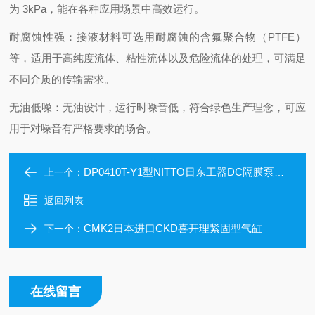
为 3kPa，能在各种应用场景中高效运行。
耐腐蚀性强：接液材料可选用耐腐蚀的含氟聚合物（PTFE）
等，适用于高纯度流体、粘性流体以及危险流体的处理，可满足
不同介质的传输需求。
无油低噪：无油设计，运行时噪音低，符合绿色生产理念，可应
用于对噪音有严格要求的场合。
DP0410T-Y1型NITTO日东工器DC隔膜泵DP0410T-Y1 真空专用
上一个：
返回列表
CMK2日本进口CKD喜开理紧固型气缸
下一个：
在线留言