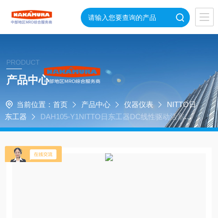
PRODUCT
产品中心
当前位置：
首页
产品中心
仪器仪表
NITTO日
东工器
DAH105-Y1NITTO日东工器DC线性驱动活塞压
缩泵