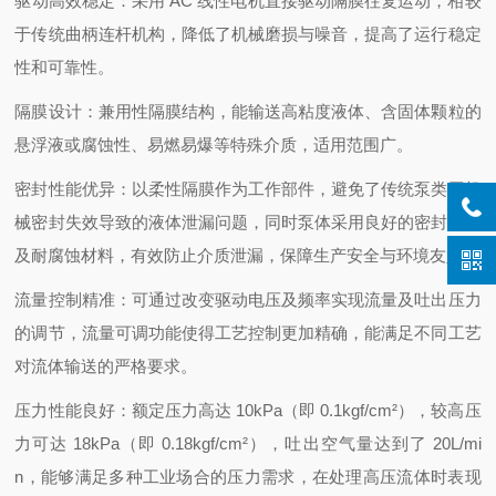
驱动高效稳定：采用 AC 线性电机直接驱动隔膜往复运动，相较
于传统曲柄连杆机构，降低了机械磨损与噪音，提高了运行稳定
性和可靠性。
隔膜设计：兼用性隔膜结构，能输送高粘度液体、含固体颗粒的
悬浮液或腐蚀性、易燃易爆等特殊介质，适用范围广。
密封性能优异：以柔性隔膜作为工作部件，避免了传统泵类因机
械密封失效导致的液体泄漏问题，同时泵体采用良好的密封设计
及耐腐蚀材料，有效防止介质泄漏，保障生产安全与环境友好。
流量控制精准：可通过改变驱动电压及频率实现流量及吐出压力
的调节，流量可调功能使得工艺控制更加精确，能满足不同工艺
对流体输送的严格要求。
压力性能良好：额定压力高达 10kPa（即 0.1kgf/cm²），较高压
力可达 18kPa（即 0.18kgf/cm²），吐出空气量达到了 20L/mi
n，能够满足多种工业场合的压力需求，在处理高压流体时表现