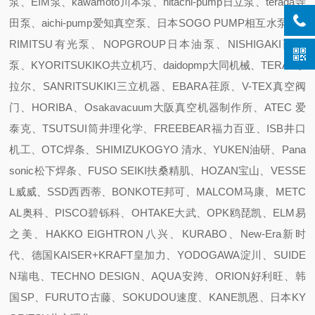
泵、EIM泵、kawamoto川本泵、hitachi-pump日立泵、terada寺
田泵、aichi-pump爱知真空泵、日本SOGO PUMP相互水泵、A
RIMITSU有光泵、NOPGROUP日本油泵、NISHIGAKI西坦
泵、KYORITSUKIKO共立机巧、daidopmp大同机械、TERAL泰
拉尔、SANRITSUKIKI三立机器、EBARA荏原、V-TEX真空阀
门、HORIBA、Osakavacuum大阪真空机器制作所、ATEC 爱
泰克、TSUTSUI筒井理化学、FREEBEAR福力百亚、ISB井口
机工、OTC焊条、SHIMIZUKOGYO 清水、YUKEN油研、Pana
sonic松下焊条、FUSO SEIKI扶桑精肌、HOZAN宝山、VESSE
L威威、SSD西西蒂、BONKOTE邦可、MALCOM马康、METC
AL奥科、PISCO碧铄科、OHTAKE大武、OPK鸥琵凯、ELM易
之美、HAKKO EIGHTRON八兴、KURABO、New-Era新时
代、德国KAISER+KRAFT皇加力、YODOGAWA淀川、SUIDE
N瑞电、TECHNO DESIGN、AQUA安跨、ORION好利旺、韩
国SP、FURUTO古藤、SOKUDOU速度、KANE凯恩、日本KY