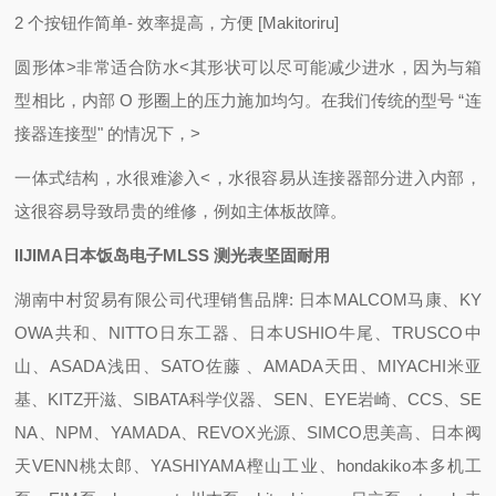
2 个按钮作简单- 效率提高，方便 [Makitoriru]
圆形体>非常适合防水<
其形状可以尽可能减少进水，因为与箱
型相比，内部 O 形圈上的压力施加均匀。
在我们传统的型号 “连
接器连接型" 的情况下，>
一体式结构，水很难渗入<，水很容易从连接器部分进入内部，
这很容易导致昂贵的维修，例如主体板故障。
IIJIMA日本饭岛电子MLSS 测光表坚固耐用
湖南中村贸易有限公司代理销售品牌: 日本MALCOM马康、KY
OWA共和、NITTO日东工器、日本USHIO牛尾、TRUSCO中
山、ASADA浅田、SATO佐藤 、AMADA天田、MIYACHI米亚
基、KITZ开滋、SIBATA科学仪器、SEN、EYE岩崎、CCS、SE
NA、NPM、YAMADA、REVOX光源、SIMCO思美高、日本阀
天VENN桃太郎、YASHIYAMA樫山工业、hondakiko本多机工