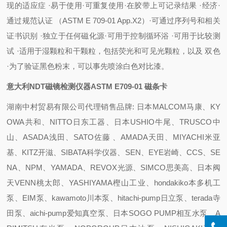
现的适应症 ·易于使用
·可重复使用
·在胶带
上可记录结果 ·经济
·
通过规范认证 （ASTM E 709-01 App.X2）
·可通过序列号和相关
证书
识别 ·独立于任何磁化源
·可用于控制循环
浴 ·可用于比较
测
试 ·适用于湿颗粒和干颗粒，包括荧光和可见光颗粒，以及 双色
·为了验证黑色粉末，可以事先喷涂白色对比漆。
意大利NDT磁镜检测仪器ASTM E709-01 磁条卡
湖南中村贸易有限公司代理销售品牌: 日本MALCOM马康、KY
OWA共和、NITTO日东工器、日本USHIO牛尾、TRUSCO中
山、ASADA浅田、SATO佐藤 、AMADA天田、MIYACHI米亚
基、KITZ开滋、SIBATA科学仪器、SEN、EYE岩崎、CCS、SE
NA、NPM、YAMADA、REVOX光源、SIMCO思美高、日本阀
天VENN桃太郎、YASHIYAMA樫山工业、hondakiko本多机工
泵、EIM泵、kawamoto川本泵、hitachi-pump日立泵、terada寺
田泵、aichi-pump爱知真空泵、日本SOGO PUMP相互水泵、A