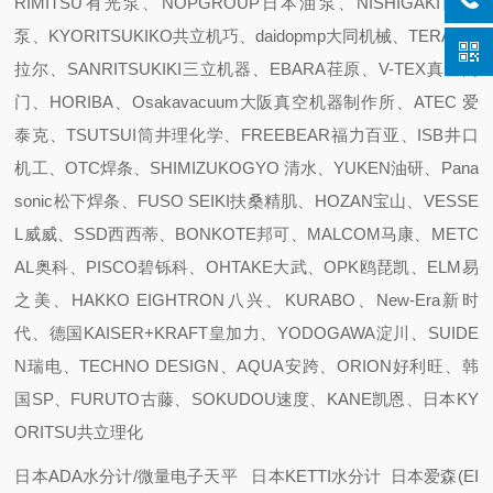
RIMITSU有光泵、NOPGROUP日本油泵、NISHIGAKI西坦
泵、KYORITSUKIKO共立机巧、daidopmp大同机械、TERAL泰
拉尔、SANRITSUKIKI三立机器、EBARA荏原、V-TEX真空阀
门、HORIBA、Osakavacuum大阪真空机器制作所、ATEC 爱
泰克、TSUTSUI筒井理化学、FREEBEAR福力百亚、ISB井口
机工、OTC焊条、SHIMIZUKOGYO 清水、YUKEN油研、Pana
sonic松下焊条、FUSO SEIKI扶桑精肌、HOZAN宝山、VESSE
L威威、SSD西西蒂、BONKOTE邦可、MALCOM马康、METC
AL奥科、PISCO碧铄科、OHTAKE大武、OPK鸥琵凯、ELM易
之美、HAKKO EIGHTRON八兴、KURABO、New-Era新时
代、德国KAISER+KRAFT皇加力、YODOGAWA淀川、SUIDE
N瑞电、TECHNO DESIGN、AQUA安跨、ORION好利旺、韩
国SP、FURUTO古藤、SOKUDOU速度、KANE凯恩、日本KY
ORITSU共立理化
日本ADA水分计/微量电子天平 日本KETTI水分计 日本爱森(EI