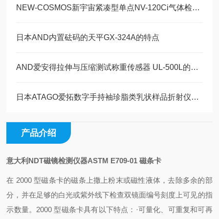
NEW-COSMOS新宇宙紧凑型单点NV-120Ci气体检测报警器的特点
日本AND内置砝码的天平GX-324A的特点
AND爱安得拉伸与压缩测试称重传感器 UL-500L的操作使用
日本ATAGO爱拓数字手持袖珍脂类乳状样品折射仪PAL-S的操作使用
产品介绍
意大利NDT磁镜检测仪器ASTM E709-01 磁条卡
在 2000 型磁条卡的磁条上撒上粉末或磁性液体，去除多余的部
分，并在足够的白光或紫外线下检查双镜面编号刻度上可见的指
示数量。
2000 型磁条卡具有以下特点：
·可量化、可重复和可
再