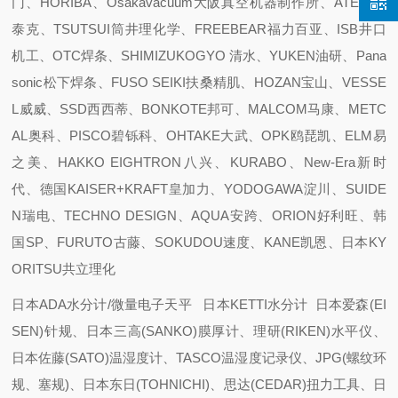
门、HORIBA、Osakavacuum大阪真空机器制作所、ATEC 爱
泰克、TSUTSUI筒井理化学、FREEBEAR福力百亚、ISB井口
机工、OTC焊条、SHIMIZUKOGYO 清水、YUKEN油研、Pana
sonic松下焊条、FUSO SEIKI扶桑精肌、HOZAN宝山、VESSE
L威威、SSD西西蒂、BONKOTE邦可、MALCOM马康、METC
AL奥科、PISCO碧铄科、OHTAKE大武、OPK鸥琵凯、ELM易
之美、HAKKO EIGHTRON八兴、KURABO、New-Era新时
代、德国KAISER+KRAFT皇加力、YODOGAWA淀川、SUIDE
N瑞电、TECHNO DESIGN、AQUA安跨、ORION好利旺、韩
国SP、FURUTO古藤、SOKUDOU速度、KANE凯恩、日本KY
ORITSU共立理化
日本ADA水分计/微量电子天平 日本KETTI水分计 日本爱森(EI
SEN)针规、日本三高(SANKO)膜厚计、理研(RIKEN)水平仪、
日本佐藤(SATO)温湿度计、TASCO温湿度记录仪、JPG(螺纹环
规、塞规)、日本东日(TOHNICHI)、思达(CEDAR)扭力工具、日