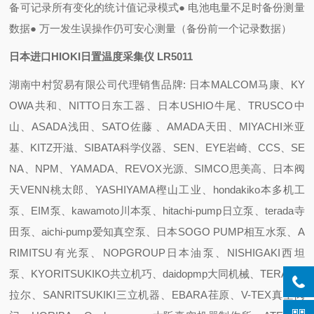
备可记录所有变化的统计值记录模式
● 电池电量不足时备份测量
数据
● 万一发生误操作仍可安心测量（备份前一个记录数据）
日本进口HIOKI日置温度采集仪 LR5011
湖南中村贸易有限公司代理销售品牌: 日本MALCOM马康、KY
OWA共和、NITTO日东工器、日本USHIO牛尾、TRUSCO中
山、ASADA浅田、SATO佐藤 、AMADA天田、MIYACHI米亚
基、KITZ开滋、SIBATA科学仪器、SEN、EYE岩崎、CCS、SE
NA、NPM、YAMADA、REVOX光源、SIMCO思美高、日本阀
天VENN桃太郎、YASHIYAMA樫山工业、hondakiko本多机工
泵、EIM泵、kawamoto川本泵、hitachi-pump日立泵、terada寺
田泵、aichi-pump爱知真空泵、日本SOGO PUMP相互水泵、A
RIMITSU有光泵、NOPGROUP日本油泵、NISHIGAKI西坦
泵、KYORITSUKIKO共立机巧、daidopmp大同机械、TERAL泰
拉尔、SANRITSUKIKI三立机器、EBARA荏原、V-TEX真空阀