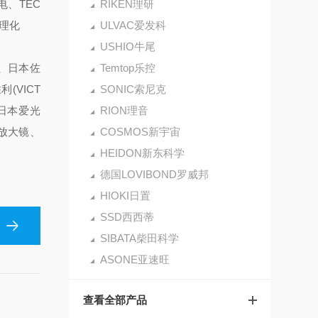
电、TEC
RIKEN理研
立理化
ULVAC爱发科
USHIO牛尾
仪、日本佐
Temtop乐控
(VICT
SONIC索尼克
、日本爱光
RION理音
)放大镜、
COSMOS新宇宙
HEIDON新东科学
德国LOVIBOND罗威邦
HIOKI日置
SSD西西蒂
SIBATA柴田科学
ASONE亚速旺
查看全部产品