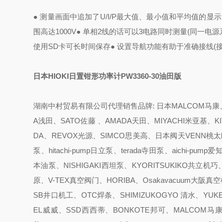
● 测量画面中追加了U/I/P最大值、最小值和平均值的显示
围高达1000V
● 单相2线的话可以3电路同时测量(同一电源
使用SD卡可长时间保存
● 设置导航功能有助于准确接线(
日本HIOKI日置钳形功率计PW3360-30油田版
湖南中村贸易有限公司代理销售品牌: 日本MALCOM马康、K
A浅田、SATO佐藤 、AMADA天田、MIYACHI米亚基、K
DA、REVOX光源、SIMCO思美高、日本阀天VENN桃太郎、
泵、hitachi-pump日立泵、terada寺田泵、aichi-
本油泵、NISHIGAKI西坦泵、KYORITSUKIKO共立机巧
原、V-TEX真空阀门、HORIBA、Osakavacuum大阪
SB井口机工、OTC焊条、SHIMIZUKOGYO 清水、YUKE
EL威威、SSD西西蒂、BONKOTE邦可、MALCOM马康