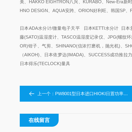
美、HAKKO EIGHTRON八兴、KURABO、New-Era
HNO DESIGN、AQUA安跨、ORION好利旺、韩国SP
日本ADA水分计/微量电子天平 日本KETTI水分计 日本爱
藤(SATO)温湿度计、TASCO温湿度记录仪、JPG(螺纹环规
OR)钳子、气剪、SHINANO(信浓打磨机，抛光机)、S
（AIKOH)、日本依梦达(IMADA)、SUCCESS成功
日本得乐(TECLOCK)量具
上一个：
PW8001型日本进口HIOKI日置功率分析仪PW8001
在线留言