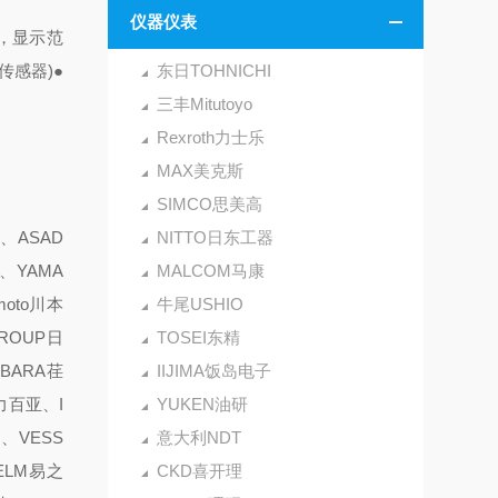
仪器仪表
V，显示范
传感器)
●
东日TOHNICHI
三丰Mitutoyo
Rexroth力士乐
MAX美克斯
SIMCO思美高
、ASAD
NITTO日东工器
、YAMA
MALCOM马康
oto川本
牛尾USHIO
GROUP日
TOSEI东精
EBARA荏
IIJIMA饭岛电子
力百亚、I
YUKEN油研
、VESS
意大利NDT
ELM易之
CKD喜开理