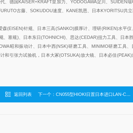
新时代、德国KAISER+KRAFT皇加力、YODOGAWA淀川、SUIDEN瑞
、FURUTO古藤、SOKUDOU速度、KANE凯恩、日本KYORITSU共
森(EISEN)针规、日本三高(SANKO)膜厚计、理研(RIKEN)水平
、塞规)、日本东日(TOHNICHI)、思达(CEDAR)扭力工具、日本胜利
HOWA昭和振动计、日本中西(NSK)研磨工具、MINIMO研磨工具
推拉力计和引张力试验机，日本大冢(OTSUKA)放大镜、日本必佳(PEAK
返回列表
下一个：
CN055型HIOKI日置日本进口LAN-CAN转换器CN055