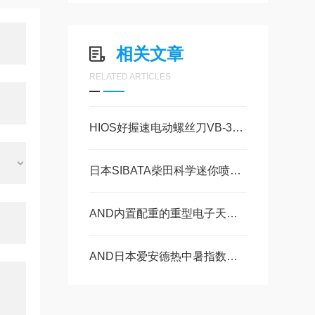
相关文章
RELATED ARTICLES
HIOS好握速电动螺丝刀VB-3012的特点
日本SIBATA柴田科学迷你喷雾干燥机 S-300技术参数
AND内置配重的重型电子天平 GX-12001L-K的操作使用
AND日本爱安德热中暑指数监测仪AD-5698B技术特点