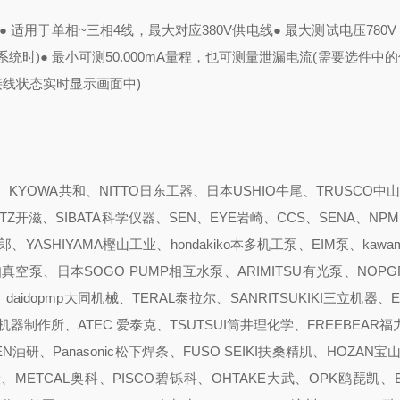
● 适用于单相~三相4线，最大对应380V供电线
● 最大测试电压780
系统时)
● 最小可测50.000mA量程，也可测量泄漏电流(需要选件中的
接线状态实时显示画面中)
YOWA共和、NITTO日东工器、日本USHIO牛尾、TRUSCO中山
ITZ开滋、SIBATA科学仪器、SEN、EYE岩崎、CCS、SENA、NPM
YASHIYAMA樫山工业、hondakiko本多机工泵、EIM泵、kawam
pump爱知真空泵、日本SOGO PUMP相互水泵、ARIMITSU有光泵、NOP
、daidopmp大同机械、TERAL泰拉尔、SANRITSUKIKI三立机器、
真空机器制作所、ATEC 爱泰克、TSUTSUI筒井理化学、FREEBEAR福
N油研、Panasonic松下焊条、FUSO SEIKI扶桑精肌、HOZAN宝山
、METCAL奥科、PISCO碧铄科、OHTAKE大武、OPK鸥琵凯、