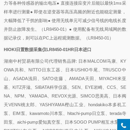
力等各种传感器的输出电压
● 直接连接应变片后能以最快1ms采
样率进行测量
● 即使在逆变器等高压高频的附近也能稳定测量，
大幅降低了干扰的影响
● 使用无线单元可减少信号线的电线长度
并防止故障发生。（LR8450-01）
● 使用配备有无线局域网的数
据记录仪，则可以在PC上远程观测数据。（LR8450-01）
HIOKI日置数据采集仪LR8450-01HR日本进口
湖南中村贸易有限公司代理销售品牌: 日本MALCOM马康、KY
OWA共和、NITTO日东工器、日本USHIO牛尾、TRUSCO中
山、ASADA浅田、SATO佐藤 、AMADA天田、MIYACHI米亚
基、KITZ开滋、SIBATA科学仪器、SEN、EYE岩崎、CCS、SE
NA、NPM、YAMADA、REVOX光源、SIMCO思美高、日本阀
天VENN桃太郎、YASHIYAMA樫山工业、hondakiko本多机工
泵、EIM泵、kawamoto川本泵、hitachi-pump日立泵、terada寺
田泵、aichi-pump爱知真空泵、日本SOGO PUMP相互水泵、A