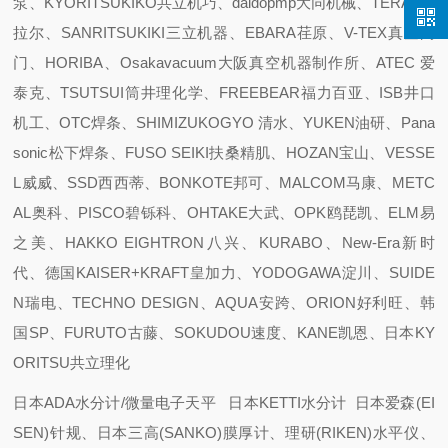
泵、KYORITSUKIKO共立机巧、daidopmp大同机械、TERAL泰
拉尔、SANRITSUKIKI三立机器、EBARA荏原、V-TEX真空阀
门、HORIBA、Osakavacuum大阪真空机器制作所、ATEC 爱
泰克、TSUTSUI筒井理化学、FREEBEAR福力百亚、ISB井口
机工、OTC焊条、SHIMIZUKOGYO 清水、YUKEN油研、Pana
sonic松下焊条、FUSO SEIKI扶桑精肌、HOZAN宝山、VESSE
L威威、SSD西西蒂、BONKOTE邦可、MALCOM马康、METC
AL奥科、PISCO碧铄科、OHTAKE大武、OPK鸥琵凯、ELM易
之美、HAKKO EIGHTRON八兴、KURABO、New-Era新时
代、德国KAISER+KRAFT皇加力、YODOGAWA淀川、SUIDE
N瑞电、TECHNO DESIGN、AQUA安跨、ORION好利旺、韩
国SP、FURUTO古藤、SOKUDOU速度、KANE凯恩、日本KY
ORITSU共立理化
日本ADA水分计/微量电子天平 日本KETTI水分计 日本爱森(EI
SEN)针规、日本三高(SANKO)膜厚计、理研(RIKEN)水平仪、