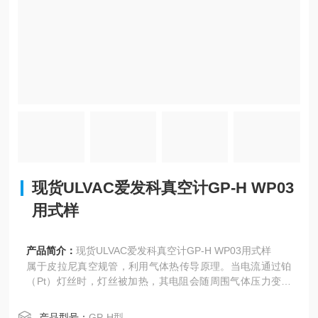
现货ULVAC爱发科真空计GP-H WP03
用式样
产品简介：
现货ULVAC爱发科真空计GP-H WP03用式样
属于皮拉尼真空规管，利用气体热传导原理。当电流通过铂
（Pt）灯丝时，灯丝被加热，其电阻会随周围气体压力变化
而改变，通过测量电阻变化来得出压力值
产品型号：
GP-H型