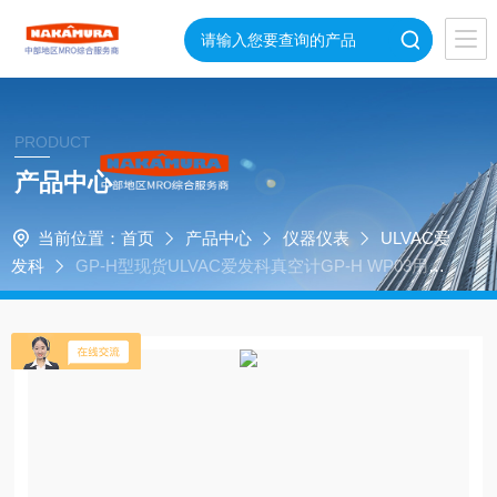
PRODUCT
产品中心
当前位置：
首页
产品中心
仪器仪表
ULVAC爱
发科
GP-H型现货ULVAC爱发科真空计GP-H WP03用式
样