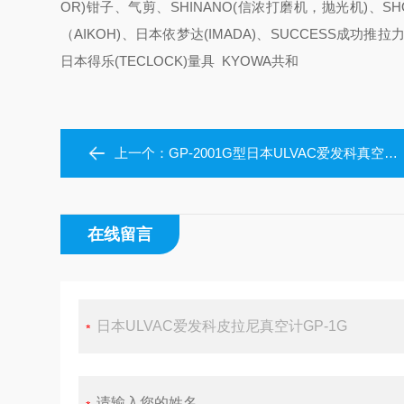
OR)钳子、气剪、SHINANO(信浓打磨机，抛光机)、S
（AIKOH)、日本依梦达(IMADA)、SUCCESS成功
日本得乐(TECLOCK)量具 KYOWA共和
上一个：
GP-2001G型日本ULVAC爱发科真空计GP-2001G中村现货
在线留言