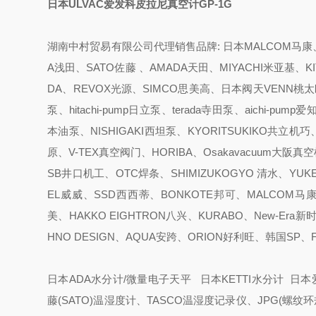
日本ULVAC爱发科皮拉尼真空计GP-1G
湖南中村贸易有限公司代理销售品牌: 日本MALCOM马康、K
A浅田、SATO佐藤 、AMADA天田、MIYACHI米亚基、K
DA、REVOX光源、SIMCO思美高、日本阀天VENN桃太郎、
泵、hitachi-pump日立泵、terada寺田泵、aichi-
本油泵、NISHIGAKI西坦泵、KYORITSUKIKO共立机巧
原、V-TEX真空阀门、HORIBA、Osakavacuum大阪
SB井口机工、OTC焊条、SHIMIZUKOGYO 清水、YUKE
EL威威、SSD西西蒂、BONKOTE邦可、MALCOM马康
美、HAKKO EIGHTRON八兴、KURABO、New-Era
HNO DESIGN、AQUA安跨、ORION好利旺、韩国SP
日本ADA水分计/微量电子天平 日本KETTI水分计 日本爱
藤(SATO)温湿度计、TASCO温湿度记录仪、JPG(螺纹环规