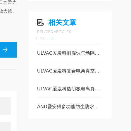
、日本爱光
)放大镜、
相关文章
RELATED ARTICLES
ULVAC爱发科耐腐蚀气动隔膜泵DAL-12S-06的特点
ULVAC爱发科复合电离真空计ST200-R的功能
ULVAC爱发科热阴极电离真空计ST200-A是什么
AND爱安得多功能防尘防水称重台 SB-15K10的操作使用