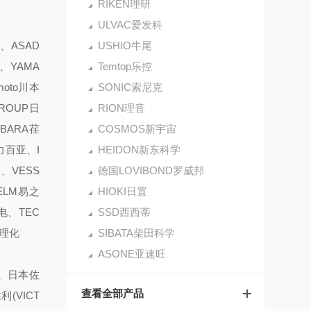
RIKEN理研
ULVAC爱发科
、ASAD
USHIO牛尾
、YAMA
Temtop乐控
oto川本
SONIC索尼克
GROUP日
RION理音
EBARA荏
COSMOS新宇宙
力百亚、I
HEIDON新东科学
、VESS
德国LOVIBOND罗威邦
ELM易之
HIOKI日置
电、TEC
SSD西西蒂
立理化
SIBATA柴田科学
ASONE亚速旺
仪、日本佐
查看全部产品
(VICT