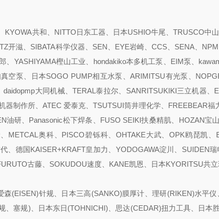
YOWA共和、NITTO日东工器、日本USHIO牛尾、TRUSCO中山
ITZ开滋、SIBATA科学仪器、SEN、EYE岩崎、CCS、SENA、NPM
YASHIYAMA樫山工业、hondakiko本多机工泵、EIM泵、kawam
pump爱知真空泵、日本SOGO PUMP相互水泵、ARIMITSU有光泵、NOP
、daidopmp大同机械、TERAL泰拉尔、SANRITSUKIKI三立机器、
真空机器制作所、ATEC 爱泰克、TSUTSUI筒井理化学、FREEBEAR福
N油研、Panasonic松下焊条、FUSO SEIKI扶桑精肌、HOZAN宝山
、METCAL奥科、PISCO碧铄科、OHTAKE大武、OPK鸥琵凯、
新时代、德国KAISER+KRAFT皇加力、YODOGAWA淀川、SUIDEN瑞
、FURUTO古藤、SOKUDOU速度、KANE凯恩、日本KYORITSU共
森(EISEN)针规、日本三高(SANKO)膜厚计、理研(RIKEN)水平
、塞规)、日本东日(TOHNICHI)、思达(CEDAR)扭力工具、日本胜利