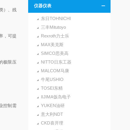
仪器仪表
类）、残
东日TOHNICHI
三丰Mitutoyo
率，可提
Rexroth力士乐
MAX美克斯
SIMCO思美高
的极限压
NITTO日东工器
MALCOM马康
牛尾USHIO
TOSEI东精
IIJIMA饭岛电子
工业控制需
YUKEN油研
意大利NDT
CKD喜开理