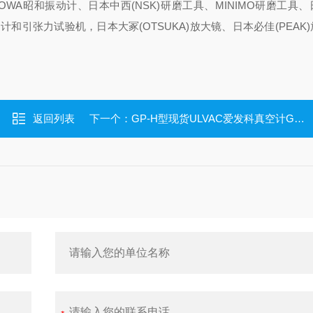
HOWA昭和振动计、日本中西(NSK)研磨工具、MINIMO研磨工具
推拉力计和引张力试验机，日本大冢(OTSUKA)放大镜、日本必佳(PEAK
返回列表
下一个：
GP-H型现货ULVAC爱发科真空计GP-H WP01用式样