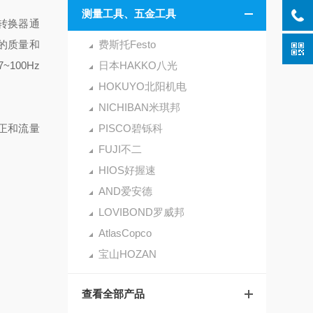
测量工具、五金工具
 转换器通
的质量和
费斯托Festo
~100Hz
日本HAKKO八光
HOKUYO北阳机电
NICHIBAN米琪邦
校正和流量
PISCO碧铄科
FUJI不二
HIOS好握速
AND爱安德
LOVIBOND罗威邦
AtlasCopco
宝山HOZAN
查看全部产品