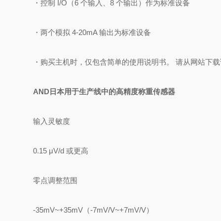
・控制 I/O（6 个输入、8 个输出）作为标准设备
・两个模拟 4-20mA 输出为标准设备
・购买主机时，仅包含简单的使用说明书。 请从网站下
AND日本用于生产线中的高精度称重传感器
输入灵敏度
0.15 μV/d 或更高
零点调整范围
-35mV~+35mV（-7mV/V~+7mV/V）