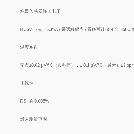
称重传感器施加电压
DC5V±5%， 60mA / 带远程感应 / 最多可连接 4 个 350
温度系数
零点±0.02 μV/°C（典型值），± 0.1 μV/°C（最大）±
3 p
非线性
F.S. 的 0.005%
最大测量范围