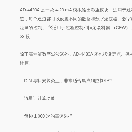
AD-4430A 是一款 4-20 mA 模拟输出称重模块，适
道，每个通道都可以设置不同的数据和数字滤波器。
数字滤
流量的控制。 它适用于过程控制和恒定喂料器 （CFW）
23 段
除了高性能数字滤波器外，AD-4430A 还包括设定点
计算。
・DIN 导轨安装类型，非常适合集成到控制柜中
・流量计计算功能
・每秒 1,000 次的高速采样