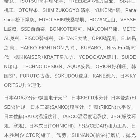
泰克、TSUTSUI筒井理化学、FREEBEAR福力百亚、ISB井口
机工、OTC焊条、SHIMIZUKOGYO 清水、YUKEN油研、Pana
sonic松下焊条、FUSO SEIKI扶桑精肌、HOZAN宝山、VESSE
L威威、SSD西西蒂、BONKOTE邦可、MALCOM马康、METC
AL奥科、PISCO碧铄科、OHTAKE大武、OPK鸥琵凯、ELM易
之美、HAKKO EIGHTRON八兴、KURABO、New-Era新时
代、德国KAISER+KRAFT皇加力、YODOGAWA淀川、SUIDE
N瑞电、TECHNO DESIGN、AQUA安跨、ORION好利旺、韩
国SP、FURUTO古藤、SOKUDOU速度、KANE凯恩、日本KY
ORITSU共立理化
日本ADA水分计/微量电子天平 日本KETTI水分计 日本爱森(EI
SEN)针规、日本三高(SANKO)膜厚计、理研(RIKEN)水平仪、
日本佐藤(SATO)温湿度计、TASCO温湿度记录仪、JPG(螺纹环
规、塞规)、日本东日(TOHNICHI)、思达(CEDAR)扭力工具、日
本胜利(VICTOR)钳子、气剪、SHINANO(信浓打磨机，抛光