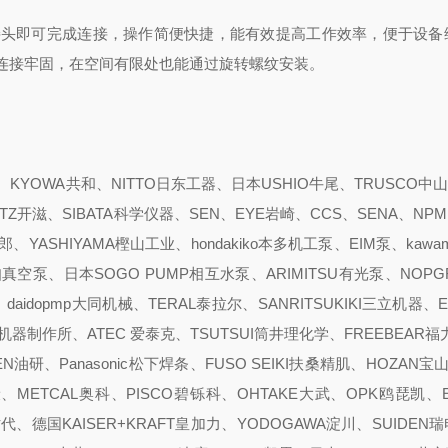
接头即可完成连接，操作简便快捷，能有效提高工作效率，便于设备
连接牢固，在空间有限处也能通过旋转螺纹安装。
YOWA共和、NITTO日东工器、日本USHIO牛尾、TRUSCO中山
ITZ开滋、SIBATA科学仪器、SEN、EYE岩崎、CCS、SENA、NPM
YASHIYAMA樫山工业、hondakiko本多机工泵、EIM泵、kawam
pump爱知真空泵、日本SOGO PUMP相互水泵、ARIMITSU有光泵、NOP
、daidopmp大同机械、TERAL泰拉尔、SANRITSUKIKI三立机器、
真空机器制作所、ATEC 爱泰克、TSUTSUI筒井理化学、FREEBEAR福
N油研、Panasonic松下焊条、FUSO SEIKI扶桑精肌、HOZAN宝山
、METCAL奥科、PISCO碧铄科、OHTAKE大武、OPK鸥琵凯、
新时代、德国KAISER+KRAFT皇加力、YODOGAWA淀川、SUIDEN瑞