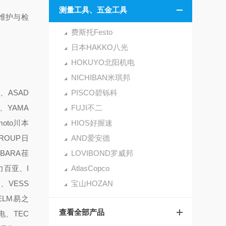
测量工具、五金工具
维护与检
费斯托Festo
日本HAKKO八光
HOKUYO北阳机电
NICHIBAN米琪邦
、ASAD
PISCO碧铄科
、YAMA
FUJI不二
oto川本
HIOS好握速
GROUP日
AND爱安德
EBARA荏
LOVIBOND罗威邦
力百亚、I
AtlasCopco
、VESS
宝山HOZAN
ELM易之
查看全部产品
电、TEC