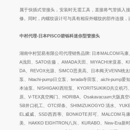
属于快插式管接头，安装时无需工具，直接将气管插入
修。同时，内螺纹设计可与具有相应外螺纹的部件连接，
中村代理-日本PISCO碧铄科迷你型管接头
湖南中村贸易有限公司代理销售品牌: 日本MALCOM马康、K
A浅田、SATO佐藤 、AMADA天田、MIYACHI米亚基、K
DA、REVOX光源、SIMCO思美高、日本阀天VENN桃太郎、
泵、hitachi-pump日立泵、terada寺田泵、aichi-
本油泵、NISHIGAKI西坦泵、KYORITSUKIKO共立机巧
原、V-TEX真空阀门、HORIBA、Osakavacuum大阪
SB井口机工、OTC焊条、SHIMIZUKOGYO 清水、YUKE
EL威威、SSD西西蒂、BONKOTE邦可、MALCOM马康
美、HAKKO EIGHTRON八兴、KURABO、New-Era