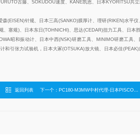
、FURUTO古藤、SOKUDOU速度、KANE凯恩、日本KYORITSU共
森(EISEN)针规、日本三高(SANKO)膜厚计、理研(RIKEN)水平
、塞规)、日本东日(TOHNICHI)、思达(CEDAR)扭力工具、日本胜利
HOWA昭和振动计、日本中西(NSK)研磨工具、MINIMO研磨工具
推拉力计和引张力试验机，日本大冢(OTSUKA)放大镜、日本必佳(PEAK
返回列表
下一个：
PC180-M3MW中村代理-日本PISCO碧铄科迷你型管接头