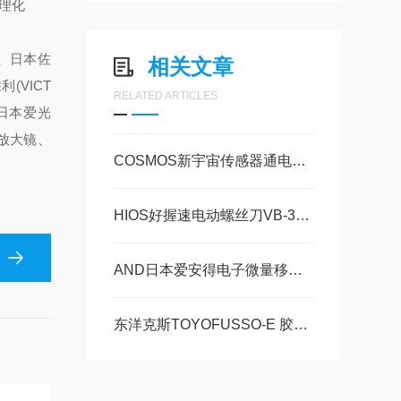
立理化
仪、日本佐
相关文章
(VICT
RELATED ARTICLES
、日本爱光
)放大镜、
COSMOS新宇宙传感器通电台EC-7的操作使用
HIOS好握速电动螺丝刀VB-3012PS的特点
AND日本爱安得电子微量移液器 PA-10的操作使用
东洋克斯TOYOFUSSO-E 胶管的特点