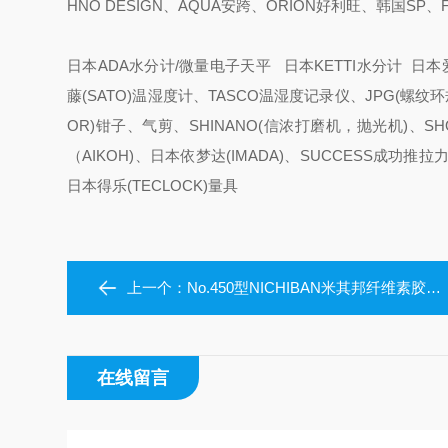
HNO DESIGN、AQUA安跨、ORION好利旺、韩国SP
日本ADA水分计/微量电子天平 日本KETTI水分计 日本爱
藤(SATO)温湿度计、TASCO温湿度记录仪、JPG(螺纹环规
OR)钳子、气剪、SHINANO(信浓打磨机，抛光机)、S
（AIKOH)、日本依梦达(IMADA)、SUCCESS成功
日本得乐(TECLOCK)量具
上一个：
No.450型NICHIBAN米其邦纤维素胶带No.450日本进口
在线留言