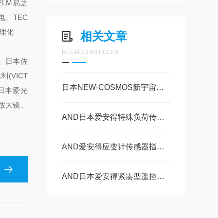
ELM易之
电、TEC
立理化
相关文章
RELATED ARTICLES
仪、日本佐
(VICT
日本NEW-COSMOS新宇宙无线电转换器WC-7L-S是什么
、日本爱光
)放大镜、
AND日本爱安得特殊负荷传感器 9E01-L14的操作指南
AND爱安得应变计传感器指示器 AD-4532B 的操作使用
AND日本爱安得紧凑型遥控放大器 AR1103的操作指南