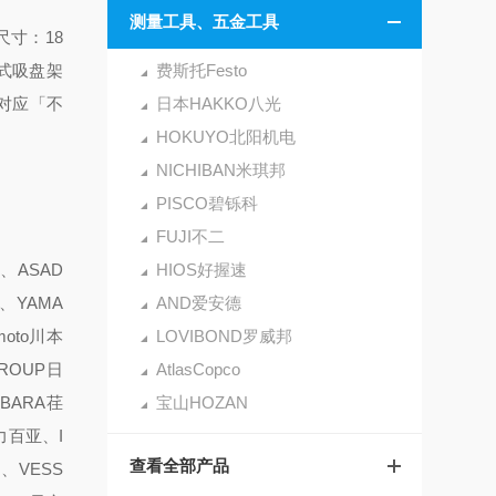
测量工具、五金工具
寸：18
簧式吸盘架
费斯托Festo
要对应「不
日本HAKKO八光
HOKUYO北阳机电
NICHIBAN米琪邦
PISCO碧铄科
FUJI不二
、ASAD
HIOS好握速
、YAMA
AND爱安德
oto川本
LOVIBOND罗威邦
GROUP日
AtlasCopco
EBARA荏
宝山HOZAN
力百亚、I
查看全部产品
、VESS