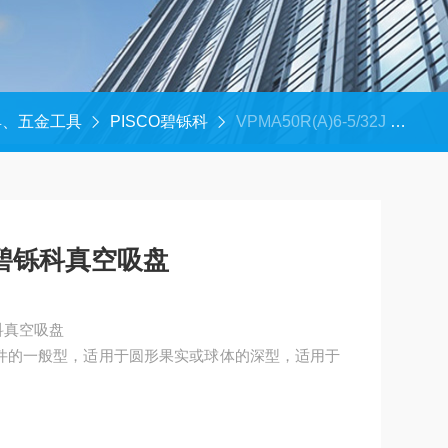
具、五金工具
PISCO碧铄科
VPMA50R(A)6-5/32J *1中村代理-日本PISCO碧铄科真空吸盘
O碧铄科真空吸盘
科真空吸盘
件的一般型，适用于圆形果实或球体的深型，适用于