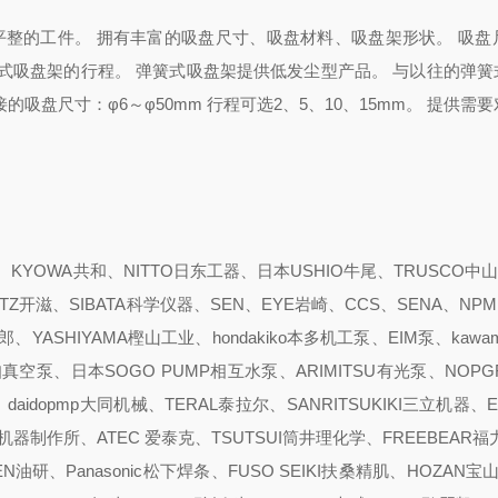
整的工件。 拥有丰富的吸盘尺寸、吸盘材料、吸盘架形状。 吸盘尺
弹簧式吸盘架的行程。 弹簧式吸盘架提供低发尘型产品。 与以往的弹
的吸盘尺寸：φ6～φ50mm 行程可选2、5、10、15mm。 提供需
YOWA共和、NITTO日东工器、日本USHIO牛尾、TRUSCO中山
ITZ开滋、SIBATA科学仪器、SEN、EYE岩崎、CCS、SENA、NPM
YASHIYAMA樫山工业、hondakiko本多机工泵、EIM泵、kawam
pump爱知真空泵、日本SOGO PUMP相互水泵、ARIMITSU有光泵、NOP
、daidopmp大同机械、TERAL泰拉尔、SANRITSUKIKI三立机器、
真空机器制作所、ATEC 爱泰克、TSUTSUI筒井理化学、FREEBEAR福
N油研、Panasonic松下焊条、FUSO SEIKI扶桑精肌、HOZAN宝山