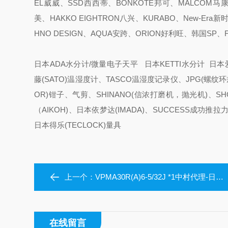
EL威威、SSD西西蒂、BONKOTE邦可、MALCOM马康
美、HAKKO EIGHTRON八兴、KURABO、New-Era
HNO DESIGN、AQUA安跨、ORION好利旺、韩国SP
日本ADA水分计/微量电子天平 日本KETTI水分计 日本爱
藤(SATO)温湿度计、TASCO温湿度记录仪、JPG(螺纹环规
OR)钳子、气剪、SHINANO(信浓打磨机，抛光机)、S
（AIKOH)、日本依梦达(IMADA)、SUCCESS成功
日本得乐(TECLOCK)量具
上一个：
VPMA30R(A)6-5/32J *1中村代理-日本PISCO碧铄科真空吸盘
在线留言