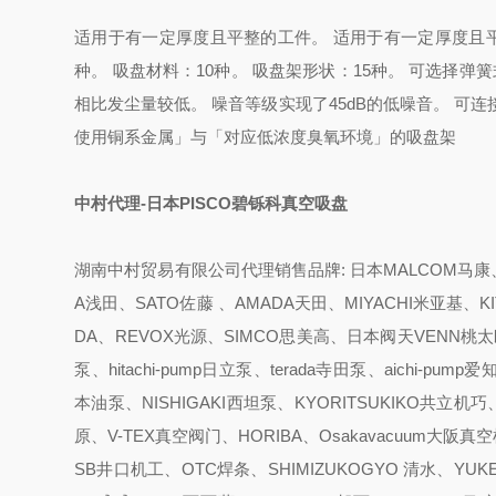
适用于有一定厚度且平整的工件。 适用于有一定厚度且平
种。 吸盘材料：10种。 吸盘架形状：15种。 可选择
相比发尘量较低。 噪音等级实现了45dB的低噪音。 可连接
使用铜系金属」与「对应低浓度臭氧环境」的吸盘架
中村代理-日本PISCO碧铄科真空吸盘
湖南中村贸易有限公司代理销售品牌: 日本MALCOM马康、K
A浅田、SATO佐藤 、AMADA天田、MIYACHI米亚基、K
DA、REVOX光源、SIMCO思美高、日本阀天VENN桃太郎、
泵、hitachi-pump日立泵、terada寺田泵、aichi-
本油泵、NISHIGAKI西坦泵、KYORITSUKIKO共立机巧
原、V-TEX真空阀门、HORIBA、Osakavacuum大阪
SB井口机工、OTC焊条、SHIMIZUKOGYO 清水、YUKE