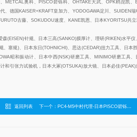
、METCAL奥科、PISCO碧铄科、OHTAKE大武、OPK鸥琵凯、
新时代、德国KAISER+KRAFT皇加力、YODOGAWA淀川、SUIDEN瑞
、FURUTO古藤、SOKUDOU速度、KANE凯恩、日本KYORITSU共
森(EISEN)针规、日本三高(SANKO)膜厚计、理研(RIKEN)水平
、塞规)、日本东日(TOHNICHI)、思达(CEDAR)扭力工具、日本胜利
HOWA昭和振动计、日本中西(NSK)研磨工具、MINIMO研磨工具
推拉力计和引张力试验机，日本大冢(OTSUKA)放大镜、日本必佳(PEAK
返回列表
下一个：
PC4-M5中村代理-日本PISCO碧铄科直通管接头标准型