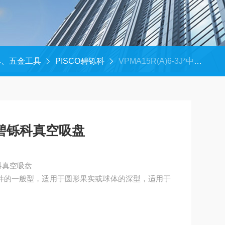
具、五金工具
PISCO碧铄科
VPMA15R(A)6-3J*中村代理-日本PISCO碧铄科真空吸盘
O碧铄科真空吸盘
科真空吸盘
件的一般型，适用于圆形果实或球体的深型，适用于