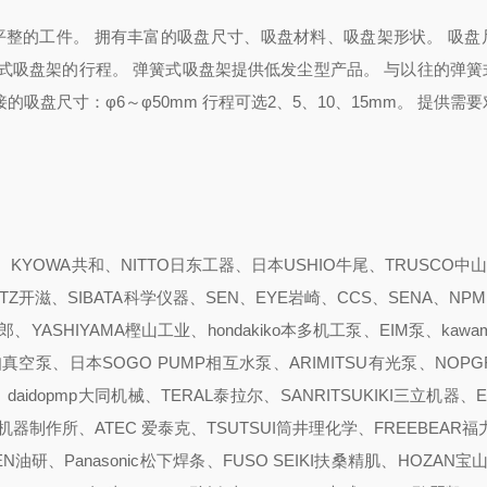
整的工件。 拥有丰富的吸盘尺寸、吸盘材料、吸盘架形状。 吸盘尺
弹簧式吸盘架的行程。 弹簧式吸盘架提供低发尘型产品。 与以往的弹
的吸盘尺寸：φ6～φ50mm 行程可选2、5、10、15mm。 提供需
YOWA共和、NITTO日东工器、日本USHIO牛尾、TRUSCO中山
ITZ开滋、SIBATA科学仪器、SEN、EYE岩崎、CCS、SENA、NPM
YASHIYAMA樫山工业、hondakiko本多机工泵、EIM泵、kawam
pump爱知真空泵、日本SOGO PUMP相互水泵、ARIMITSU有光泵、NOP
、daidopmp大同机械、TERAL泰拉尔、SANRITSUKIKI三立机器、
真空机器制作所、ATEC 爱泰克、TSUTSUI筒井理化学、FREEBEAR福
N油研、Panasonic松下焊条、FUSO SEIKI扶桑精肌、HOZAN宝山