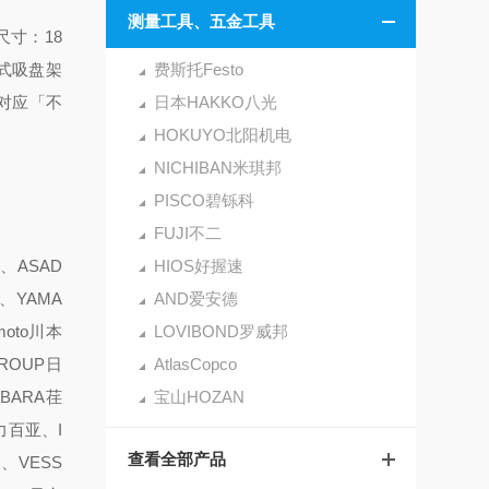
测量工具、五金工具
寸：18
簧式吸盘架
费斯托Festo
要对应「不
日本HAKKO八光
HOKUYO北阳机电
NICHIBAN米琪邦
PISCO碧铄科
FUJI不二
、ASAD
HIOS好握速
、YAMA
AND爱安德
oto川本
LOVIBOND罗威邦
GROUP日
AtlasCopco
EBARA荏
宝山HOZAN
力百亚、I
查看全部产品
、VESS