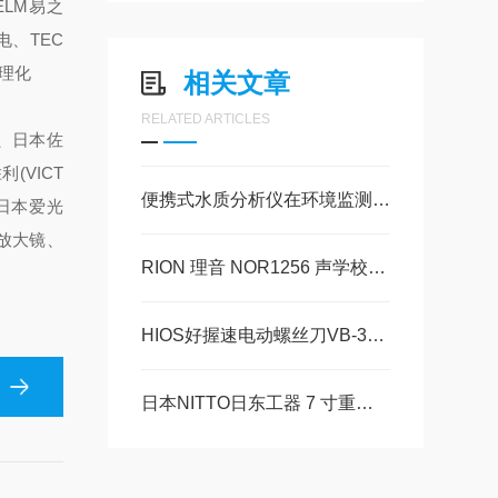
ELM易之
电、TEC
立理化
相关文章
RELATED ARTICLES
仪、日本佐
(VICT
便携式水质分析仪在环境监测中的应用
、日本爱光
)放大镜、
RION 理音 NOR1256 声学校准器：声学测量的精准守护者
HIOS好握速电动螺丝刀VB-3012PS的特点
日本NITTO日东工器 7 寸重型气动角磨机MAG-70解决方案