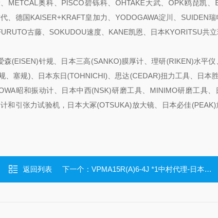
、METCAL奥科、PISCO碧铄科、OHTAKE大武、OPK鸥琵凯、
新时代、德国KAISER+KRAFT皇加力、YODOGAWA淀川、SUIDEN瑞
、FURUTO古藤、SOKUDOU速度、KANE凯恩、日本KYORITSU共
森(EISEN)针规、日本三高(SANKO)膜厚计、理研(RIKEN)水平
、塞规)、日本东日(TOHNICHI)、思达(CEDAR)扭力工具、日本胜利
HOWA昭和振动计、日本中西(NSK)研磨工具、MINIMO研磨工具
推拉力计和引张力试验机，日本大冢(OTSUKA)放大镜、日本必佳(PEAK
返回列表
下一个：
VPMA15R(A)6-4J *1中村代理-日本PISCO碧铄科真空吸盘