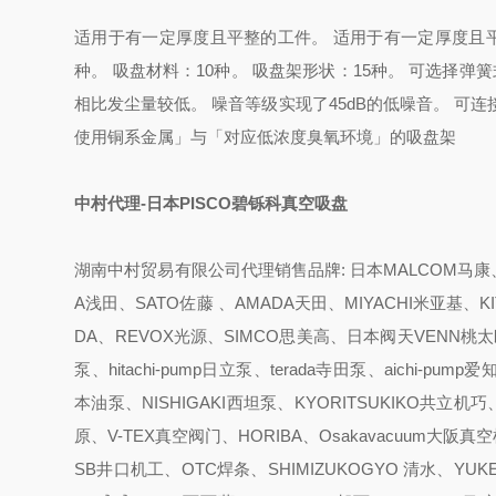
适用于有一定厚度且平整的工件。 适用于有一定厚度且平
种。 吸盘材料：10种。 吸盘架形状：15种。 可选择
相比发尘量较低。 噪音等级实现了45dB的低噪音。 可连接
使用铜系金属」与「对应低浓度臭氧环境」的吸盘架
中村代理-日本PISCO碧铄科真空吸盘
湖南中村贸易有限公司代理销售品牌: 日本MALCOM马康、K
A浅田、SATO佐藤 、AMADA天田、MIYACHI米亚基、K
DA、REVOX光源、SIMCO思美高、日本阀天VENN桃太郎、
泵、hitachi-pump日立泵、terada寺田泵、aichi-
本油泵、NISHIGAKI西坦泵、KYORITSUKIKO共立机巧
原、V-TEX真空阀门、HORIBA、Osakavacuum大阪
SB井口机工、OTC焊条、SHIMIZUKOGYO 清水、YUKE