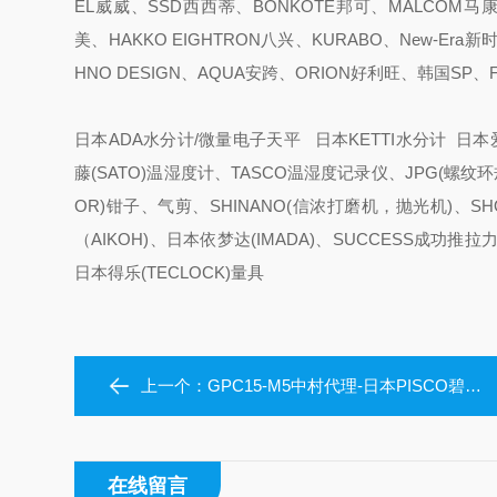
EL威威、SSD西西蒂、BONKOTE邦可、MALCOM马康
美、HAKKO EIGHTRON八兴、KURABO、New-Era
HNO DESIGN、AQUA安跨、ORION好利旺、韩国SP
日本ADA水分计/微量电子天平 日本KETTI水分计 日本爱
藤(SATO)温湿度计、TASCO温湿度记录仪、JPG(螺纹环规
OR)钳子、气剪、SHINANO(信浓打磨机，抛光机)、S
（AIKOH)、日本依梦达(IMADA)、SUCCESS成功
日本得乐(TECLOCK)量具
上一个：
GPC15-M5中村代理-日本PISCO碧铄科压力表
在线留言